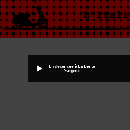
play_arrow
En décembre à La Dante
Divergence