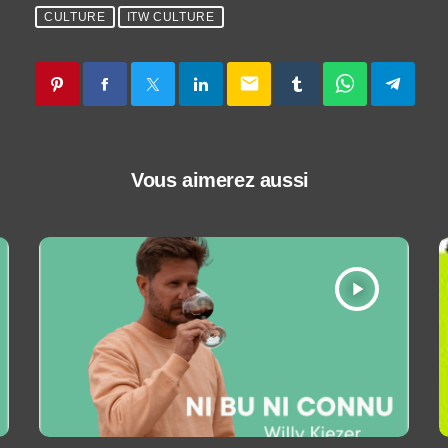
CULTURE
ITW CULTURE
email
Vous aimerez aussi
play_arrow