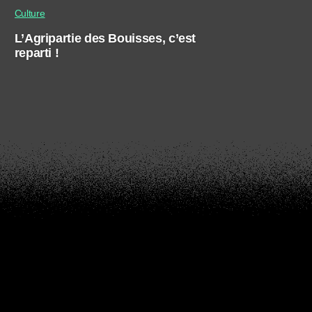
Culture
L’Agripartie des Bouisses, c’est
reparti !