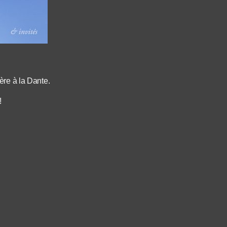
lère à la Dante.
!