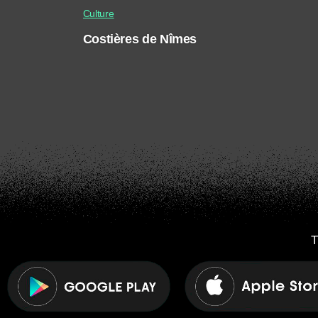
Culture
Costières de Nîmes
T