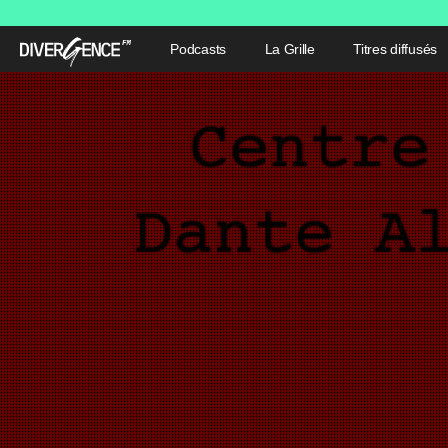
Podcasts
La Grille
Titres diffusés