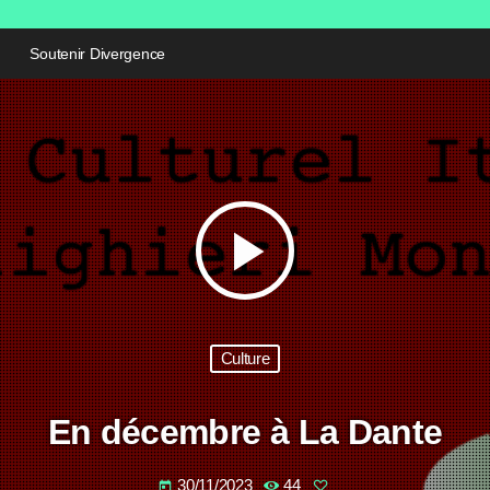
Soutenir Divergence
play_arrow
Culture
En décembre à La Dante
30/11/2023
44
today