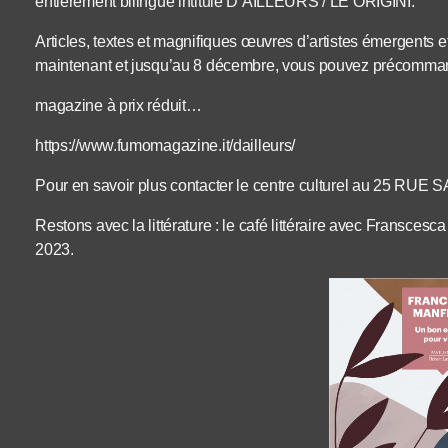
entièrement bilingue intitulé D’AILLEURS / LE ORIGINI.
Articles, textes et magnifiques œuvres d’artistes émergent
maintenant et jusqu’au 8 décembre, vous pouvez précomma
magazine à prix réduit…
https://www.fumomagazine.it/dailleurs/
Pour en savoir plus contacter le centre culturel au 25 RUE
Restons avec la littérature : le café littéraire avec Fransce
2023.