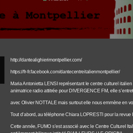
http://dantealighierimontpellier.com/
https://fr-fr.facebook.com/dantecentreitalienmontpellier/
Maria Antonietta LENSI représentant le centre culturel italien 
animatrice radio attitrée pour DIVERGENCE FM, elle s’entret
avec Olivier NOTTALE mais surtout elle nous emmène en voya
Tout d’abord, au téléphone Chiara LOPRESTI pour la revue li
Cette année, FUMO s’est associé avec le Centre Culturel Ita