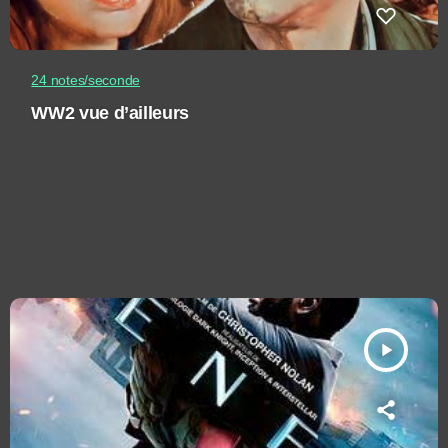
24 notes/seconde
WW2 vue d’ailleurs
play_arrow