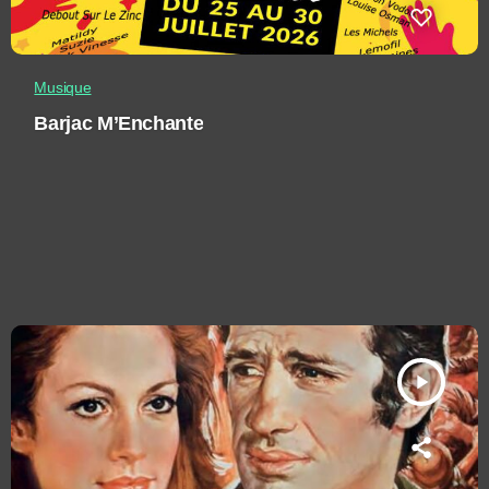
Musique
Barjac M’Enchante
play_arrow