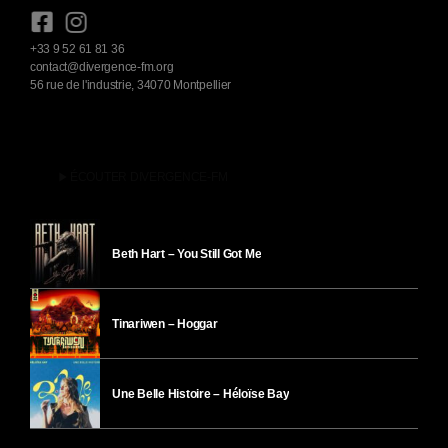
+33 9 52 61 81 36
contact@divergence-fm.org
56 rue de l'industrie, 34070 Montpellier
play_arrow
ÉCOUTER DIVERGENCE-FM
Beth Hart – You Still Got Me
Tinariwen – Hoggar
Une Belle Histoire – Héloïse Bay