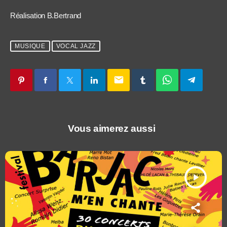
Réalisation B.Bertrand
MUSIQUE
VOCAL JAZZ
email
Vous aimerez aussi
play_arrow