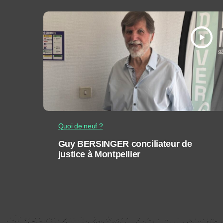
play_arrow
Quoi de neuf ?
Guy BERSINGER conciliateur de
justice à Montpellier