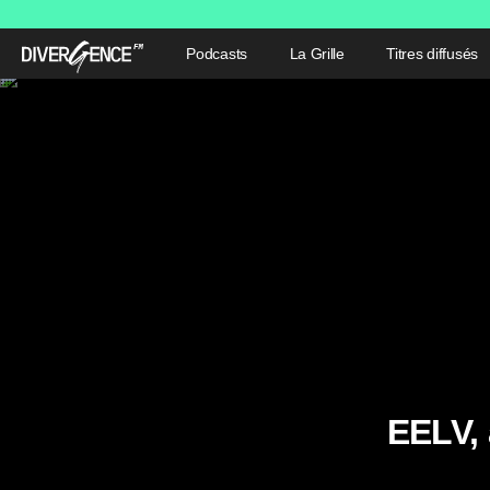
Podcasts
La Grille
Titres diffusés
EELV, 