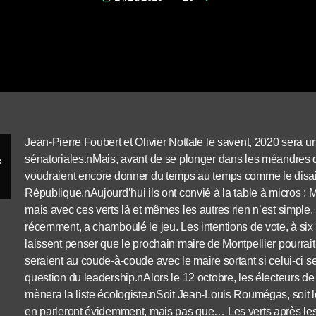
Jean-Pierre Foubert et Olivier Nottale le savent, 2020 sera u
sénatoriales.nMais, avant de se plonger dans les méandres de 
s
voudraient encore donner du temps au temps comme le disait
République.nAujourd’hui ils ont convié à la table à micros
mais avec ces verts là et mêmes les autres rien n’est simple
récemment, a chamboulé le jeu. Les intentions de vote, à six 
laissent penser que le prochain maire de Montpellier pourrait
seraient au coude-à-coude avec le maire sortant si celui-ci se 
question du leadership.nAlors le 12 octobre, les électeurs de l
mènera la liste écologiste.nSoit Jean-Louis Roumégas, soit
en parleront évidemment, mais pas que… Les verts après les 