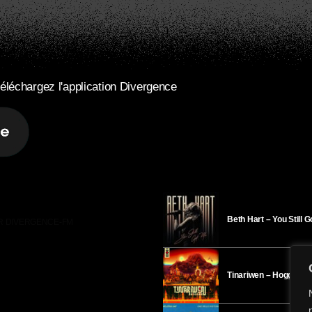
éléchargez l'application Divergence
Beth Hart – You Still 
R DIVERGENCE-FM
Tinariwen – Hoggar