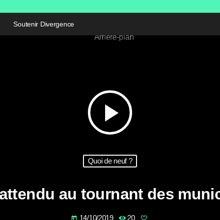
Soutenir Divergence
play_arrow
Quoi de neuf ?
attendu au tournant des muni
14/10/2019
20
today