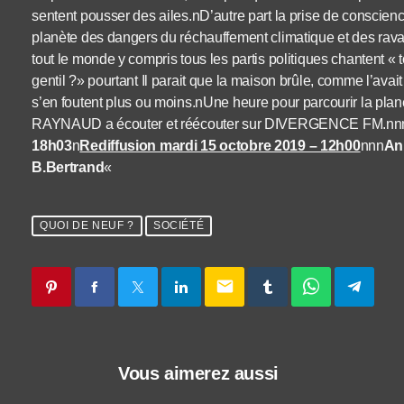
sentent pousser des ailes.nD’autre part la prise de conscien
planète des dangers du réchauffement climatique et des ra
tout le monde y compris tous les partis politiques chantent « to
gentil ?» pourtant Il parait que la maison brûle, comme l’ava
s’en foutent plus ou moins.nUne heure pour parcourir la plan
RAYNAUD a écouter et réécouter sur DIVERGENCE FM.nn
18h03
n
Rediffusion mardi 15 octobre 2019 – 12h00
nnn
An
B.Bertrand
«
QUOI DE NEUF ?
SOCIÉTÉ
email
Vous aimerez aussi