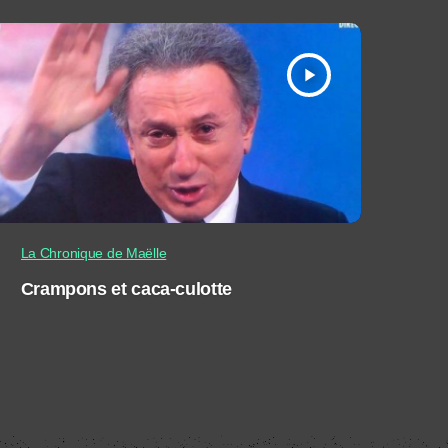
play_arrow
La Chronique de Maëlle
Crampons et caca-culotte