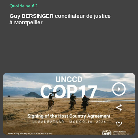
Quoi de neuf ?
Guy BERSINGER conciliateur de justice
à Montpellier
play_arrow