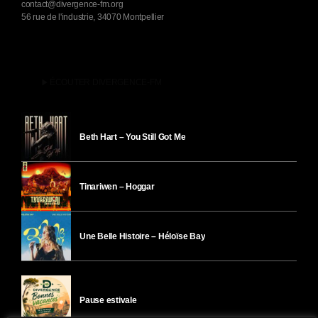
contact@divergence-fm.org
56 rue de l'industrie, 34070 Montpellier
play_arrow
ÉCOUTER DIVERGENCE-FM
Beth Hart – You Still Got Me
Tinariwen – Hoggar
Une Belle Histoire – Héloïse Bay
Pause estivale