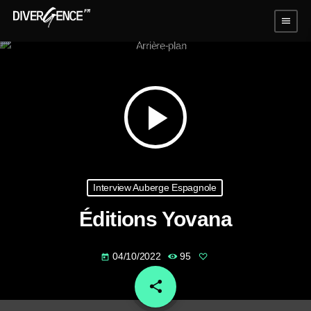
menu
play_arrow
Interview Auberge Espagnole
Éditions Yovana
04/10/2022
95
today
share
email