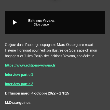
play_arrow
Éditions Yovana
Divergence
Ce jour dans l’auberge espagnole Marc Ossorguine reçoit
Hélène Honnorat pour l’édition illustrée de Sois sage oh mon
bagage » et Julien Poujol des éditions Yovana, son éditeur.
https://www.editions-yovana.fr
Interview partie 1
Interview partie 2
Diffusion mardi 4 octobre 2022 – 17h15
M.Ossorguine
«