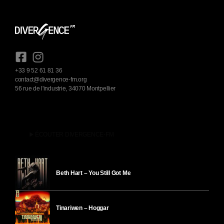
+33 9 52 61 81 36
contact@divergence-fm.org
56 rue de l'industrie, 34070 Montpellier
play_arrow
ÉCOUTER DIVERGENCE-FM
Beth Hart – You Still Got Me
Tinariwen – Hoggar