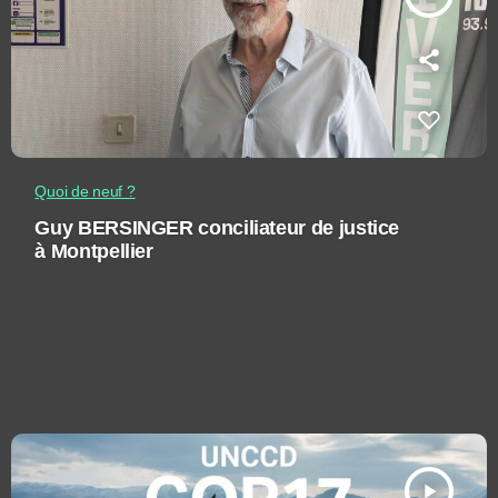
Quoi de neuf ?
Guy BERSINGER conciliateur de justice
à Montpellier
play_arrow