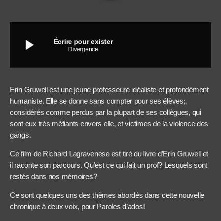
play_arrow
Écrire pour exister
Divergence
Erin Gruwell est une jeune professeure idéaliste et profondément
humaniste. Elle se donne sans compter pour ses élèves;,
considérés comme perdus par la plupart de ses collègues, qui
sont eux très méfiants envers elle, et victimes de la violence des
gangs.
Ce film de Richard Lagravenese est tiré du livre d’Erin Gruwell et
il raconte son parcours. Qu’est ce qui fait un prof? Lesquels sont
restés dans nos mémoires?
Ce sont quelques uns des thèmes abordés dans cette nouvelle
chronique à deux voix, pour Paroles d’ados!