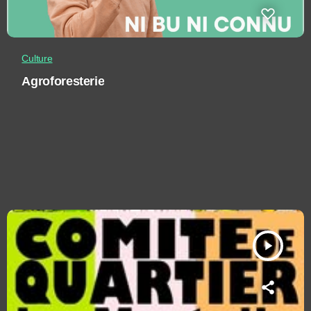
Culture
Agroforesterie
play_arrow