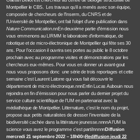
Montpellier le CBS.
Les travaux qu’il a menés avec son équipe,
composée de chercheurs de l’Inserm, du CNRS et de
l’Université de Montpellier, ont fait l’objet d’une publication dans
Nature Communication
.nnEn deuxième partie d’émission nous
vous emmenons au LIRMM le laboratoire d’informatique, de
robotique et de micro-électronique de Montpellier qui fête ses 30
ans. Pour l’occasion il ouvrira ses portes au public le 8 octobre
prochain avec au programme visites et démonstrations par les
chercheurs eux-mêmes. Pour vous en donner un avant-gout
nous vous proposons donc
une série de trois reportages et cette
semaine c’est Laurent Latorre qui vous fait découvrir le
département de micro électronique.nnnEnfin Lucas Aubouin nous
rejoindra en fin d’émission pour nous parler du dernier projet du
service culture scientifique de l’UM en partenariat avec la
médiathèque de Montpellier. Litternature, c’est le nom du projet,
propose aux petits naturalistes de dresser l’inventaire de la
biodiversité cachée dans la littérature jeunesse.nnnnA l’UM la
science vous avez le programme c’est parti!nnnnn
Diffusion
mercredi 21 septembre 2022 – 18h00
n
Rediffusion jeudi 22