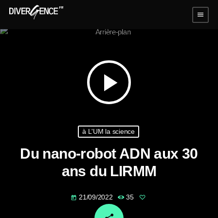
menu
play_arrow
à L'UM la science
Du nano-robot ADN aux 30
ans du LIRMM
21/09/2022
35
today
email