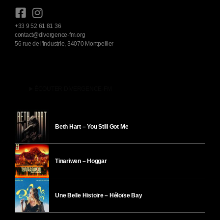
+33 9 52 61 81 36
contact@divergence-fm.org
56 rue de l'industrie, 34070 Montpellier
play_arrow
ÉCOUTER DIVERGENCE-FM
Beth Hart – You Still Got Me
Tinariwen – Hoggar
Une Belle Histoire – Héloïse Bay