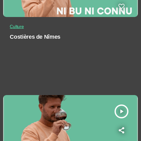
Culture
Costières de Nîmes
play_arrow