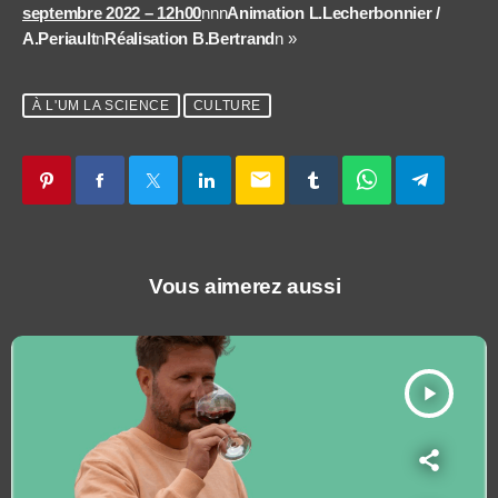
septembre 2022 – 12h00
nnn
Animation L.Lecherbonnier /
A.Periault
n
Réalisation B.Bertrand
n »
À L'UM LA SCIENCE
CULTURE
email
Vous aimerez aussi
play_arrow