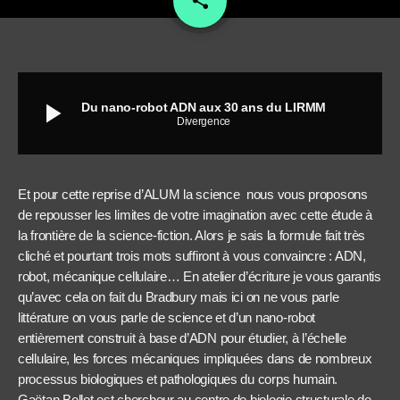
share
play_arrow
Du nano-robot ADN aux 30 ans du LIRMM
Divergence
Et pour cette reprise d’ALUM la science nous vous proposons
de repousser les limites de votre imagination avec cette étude à
la frontière de la science-fiction. Alors je sais la formule fait très
cliché et pourtant trois mots suffiront à vous convaincre : ADN,
robot, mécanique cellulaire… En atelier d’écriture je vous garantis
qu’avec cela on fait du Bradbury mais ici on ne vous parle
littérature on vous parle de science et d’un nano-robot
entièrement construit à base d’ADN pour étudier, à l’échelle
cellulaire, les forces mécaniques impliquées dans de nombreux
processus biologiques et pathologiques du corps humain.
Gaëtan Bellot est chercheur au centre de biologie structurale de