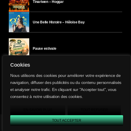
Tinariwen – Hoggar
Une Belle Histoire – Héloïse Bay
Pause estivale
Cookies
Ici l’Ombre – mercredi 29 juillet
Nous utilisons des cookies pour améliorer votre expérience de
navigation, diffuser des publicités ou du contenu personnalisés
et analyser notre trafic. En cliquant sur "Accepter tout", vous
Ici l’Ombre – mardi 28 juillet
consentez à notre utilisation des cookies.
Divergence-FM © 2022 Tous droits réservés.
Confidentialité
&
Mentions Légales
.
EN SAVOIR PLUS
TOUT REFUSER
TOUT ACCEPTER
Divergence FM
play_arrow
keyboard_arrow_right