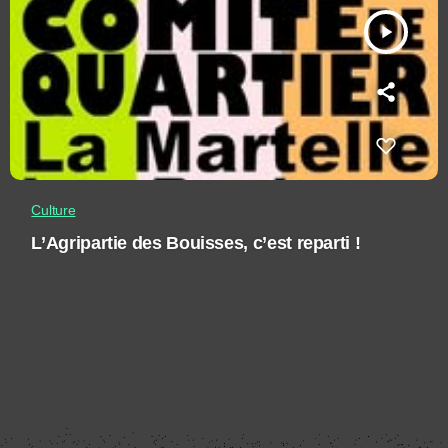
play_arrow
Culture
L’Agripartie des Bouisses, c’est reparti !