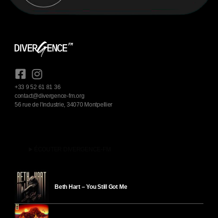
+33 9 52 61 81 36
contact@divergence-fm.org
56 rue de l'industrie, 34070 Montpellier
play_arrow
ÉCOUTER DIVERGENCE-FM
Beth Hart – You Still Got Me