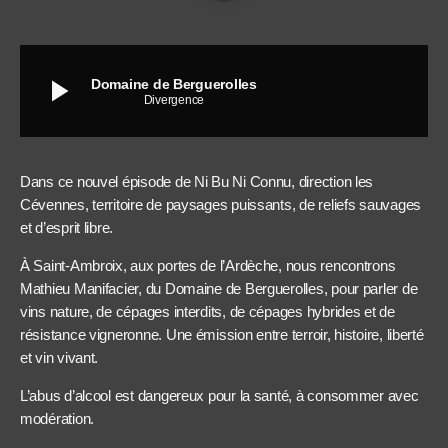
play_arrow
Domaine de Berguerolles
Divergence
Dans ce nouvel épisode de Ni Bu Ni Connu, direction les
Cévennes, territoire de paysages puissants, de reliefs sauvages
et d’esprit libre.
À Saint-Ambroix, aux portes de l’Ardèche, nous rencontrons
Mathieu Manifacier, du Domaine de Berguerolles, pour parler de
vins nature, de cépages interdits, de cépages hybrides et de
résistance vigneronne. Une émission entre terroir, histoire, liberté
et vin vivant.
L’abus d’alcool est dangereux pour la santé, à consommer avec
modération.