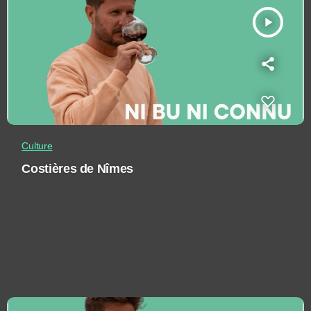
play_arrow
Culture
Costières de Nîmes