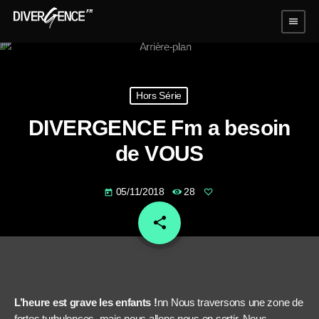
menu
Hors Série
DIVERGENCE Fm a besoin
de VOUS
05/11/2018
28
today
share
email
L’heure est grave les enfants !
nn Nous traversons une zone de
fortes turbulences, mais nous allons nous en sortir. Nous