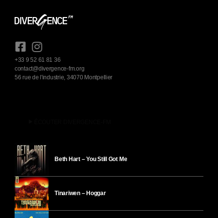
+33 9 52 61 81 36
contact@divergence-fm.org
56 rue de l'industrie, 34070 Montpellier
play_arrow
ÉCOUTER DIVERGENCE-FM
Beth Hart – You Still Got Me
Tinariwen – Hoggar