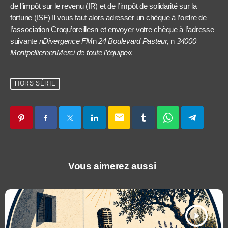
de l’impôt sur le revenu (IR) et de l’impôt de solidarité sur la
fortune (ISF) Il vous faut alors adresser un chèque à l’ordre de
l’association Croqu’oreillesn et envoyer votre chèque à l’adresse
suivante
nDivergence FM
n
24 Boulevard Pasteur,
n
34000
MontpelliernnnMerci de toute l’équipe
«
HORS SÉRIE
email
Vous aimerez aussi
play_arrow