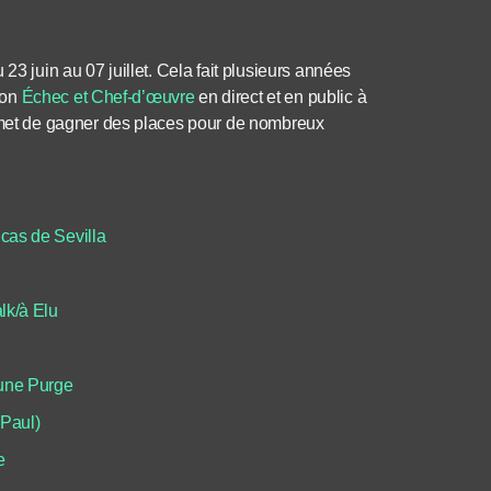
23 juin au 07 juillet. Cela fait plusieurs années
ion
Échec et Chef-d’œuvre
en direct et en public à
et de gagner des places pour de nombreux
cas de Sevilla
lk/à Elu
une Purge
Paul)
e