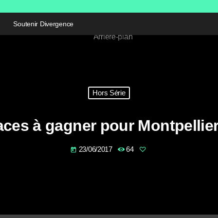
Soutenir Divergence
Hors Série
aces à gagner pour Montpellie
23/06/2017
64
today