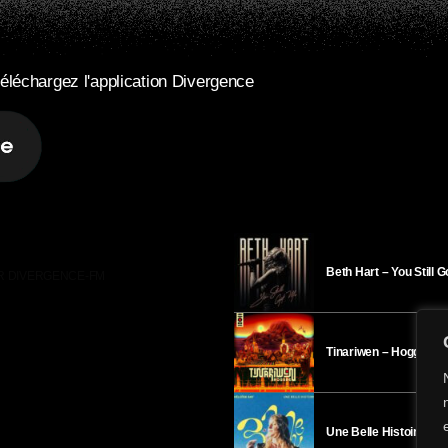
éléchargez l'application Divergence
Beth Hart – You Still 
R DIVERGENCE-FM
Tinariwen – Hoggar
Une Belle Histoire – H