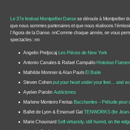
Le 37e festival Montpellier Danse
se déroule à Montpellier du 
que nous sommes partenaires et que nous réalisons l’émiss
l’Agora de la Danse. nnComme chaque année, on vous perm
spectacles : nn
Angelin Preljocaj
Les Pièces de New York
Antonio Canales & Rafael Campallo
Historias Flamen
Mathilde Monnier & Alan Pauls
El Baile
Steven Cohen
put your heart under your feet… and wa
Ayelen Parolin
Autóctonos
Marlene Monteiro Freitas
Bacchantes – Prélude pour 
Ballet de Lyon & Emanuel Gat
TENWORKS (for Jean-
Marie Chouinard
Soft virtuosity, still humid, on the edg