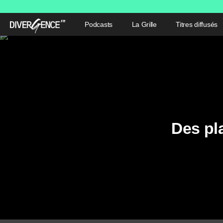
Podcasts
La Grille
Titres diffusés
Des pl