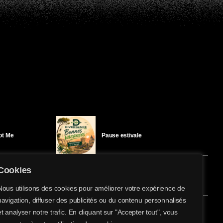
Got Me
Pause estivale
Cookies
Ici l’Ombre – mercredi 29 juillet
Nous utilisons des cookies pour améliorer votre expérience de
navigation, diffuser des publicités ou du contenu personnalisés
share
email
et analyser notre trafic. En cliquant sur "Accepter tout", vous
éloïse Bay
Ici l’Ombre – mardi 28 juillet