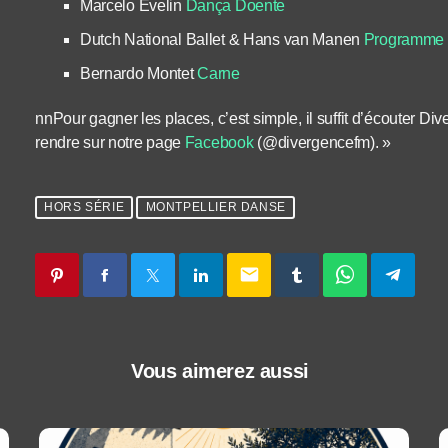
Marcelo Evelin
Dança Doente
Dutch National Ballet & Hans van Manen
Programme
Bernardo Montet
Carne
nnPour gagner les places, c’est simple, il suffit d’écouter 
rendre sur notre page
Facebook
(@divergencefm). »
HORS SÉRIE
MONTPELLIER DANSE
email
Vous aimerez aussi