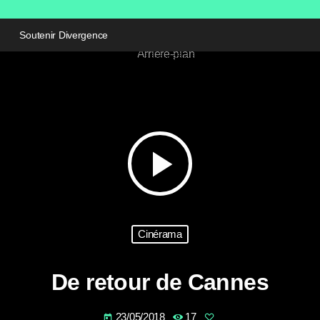
Soutenir Divergence
play_arrow
Cinérama
De retour de Cannes
23/05/2018
17
today