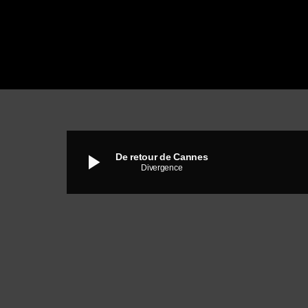
play_arrow
De retour de Cannes
Divergence