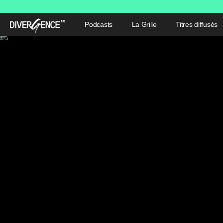
Podcasts
La Grille
Titres diffusés