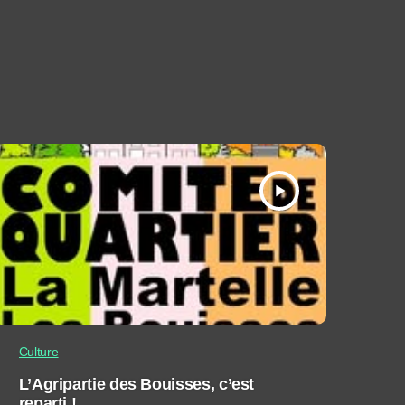
play_arrow
Culture
L’Agripartie des Bouisses, c’est
reparti !