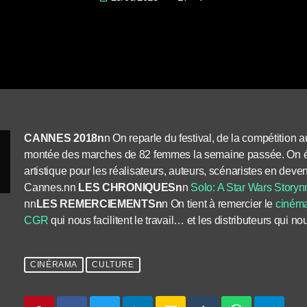
CANNES 2018n
n On reparle du festival, de la compétition 
montée des marches de 82 femmes la semaine passée. On é
artistique pour les réalisateurs, auteurs, scénaristes en deveni
Cannes.nn
LES CHRONIQUESn
n
Solo: A Star Wars Storyn
nn
LES REMERCIEMENTSn
n On tient à remercier le
ciném
CGR
qui nous facilitent le travail… et les distributeurs qui 
CINÉRAMA
CULTURE