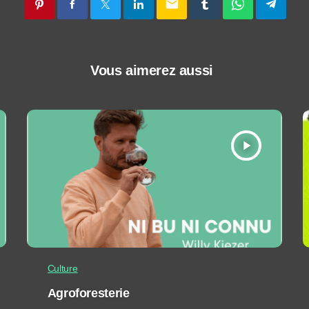
email
Vous aimerez aussi
play_arrow
Culture
Agroforesterie