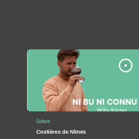
play_arrow
Culture
Costières de Nîmes