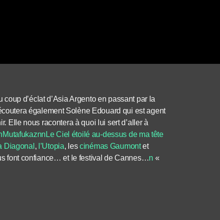
au coup d’éclat d’Asia Argento en passant par la
coutera également Solène Edouard qui est agent
r. Elle nous racontera à quoi lui sert d’aller à
n
Mutafukaznn
Le Ciel étoilé au-dessus de ma tête
a Diagonal
,
l’Utopia
, les
cinémas Gaumont
et
nous font confiance… et le festival de Cannes…
n
«