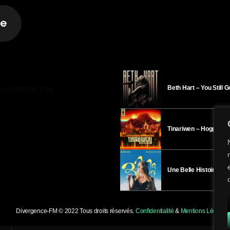
Beth Hart – You Still 
R DIVERGENCE-FM
Tinariwen – Hoggar
Une Belle Histoire – H
Divergence-FM © 2022 Tous droits réservés.
Confidentialité
&
Mentions Légales
.