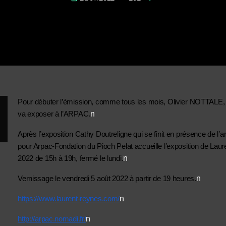
Pour débuter l’émission, comme tous les mois, Olivier NOTTALE, 
n
va exposer à l’ARPAC.
Après l’exposition Cathy Doutreligne qui se finit en présence de l’
pour Arpac-Fondation du Pioch Pelat accueille l’exposition de La
n
2022 de 15h à 19h, fermé le lundi.
n
Vernissage le vendredi 5 août 2022 à partir de 19 heures.
n
https://www.laurent-reynes.com/
n
http://arpac.nomadi.fr/