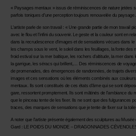
« Paysages mentaux » issus de réminiscences de nature jetées sur 
parfois toniques d’une perception toujours renouvelée du paysag
L’artiste parle de son travail : « Une grande partie de mon travail 
avec le flou et l’infini du souvenir. Le geste et la couleur sont en rel
dans la recrudescence d’images et de sensations vécues dans le pa
les champs sous le vent, le soleil dans les feuillages, la fonte des n
froid estival sur la mer baltique, les rochers d’altitude, la mer dans le
la garrigue, les séracs qui brillent,… Des réminiscences de voyag
de promenades, des émergences de randonnées, de trajets divers,
images et ces sensations où les éléments combinés aux couleurs
mentaux. Ils sont constitués de ces états d’âme qui se sont déposés
gare, ressortent promptement. Ils sont mâtinés de l’ambiance du mom
que le pinceau tente de les fixer. Ils ne sont que des fulgurances 
traces, des marques de sensations que je tente de fixer sur la toile
A noter que l’artiste présente également des sculptures au Musée
Gard : LE POIDS DU MONDE – DRAGONNADES CÉVENOLE