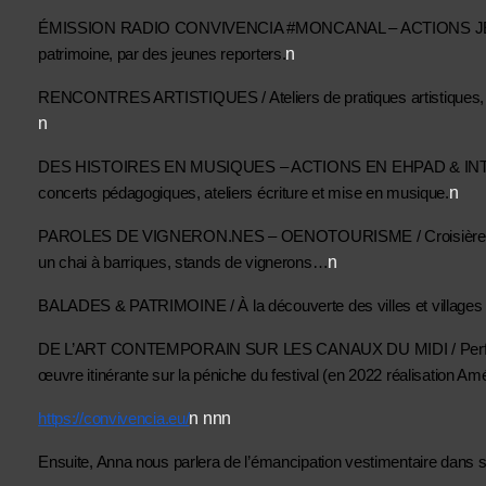
ÉMISSION RADIO CONVIVENCIA #MONCANAL – ACTIONS JEUNES / 
n
patrimoine, par des jeunes reporters.
RENCONTRES ARTISTIQUES / Ateliers de pratiques artistiques, 
n
DES HISTOIRES EN MUSIQUES – ACTIONS EN EHPAD & INTER
n
concerts pédagogiques, ateliers écriture et mise en musique.
PAROLES DE VIGNERON.NES – OENOTOURISME / Croisière dégus
n
un chai à barriques, stands de vignerons…
BALADES & PATRIMOINE / À la découverte des villes et villages &
DE L’ART CONTEMPORAIN SUR LES CANAUX DU MIDI / Performanc
œuvre itinérante sur la péniche du festival (en 2022 réalisation Amé
n nnn
https://convivencia.eu/
Ensuite, Anna nous parlera de l’émancipation vestimentaire dans 