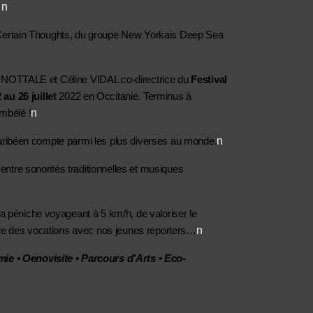
 n
 Certain Thoughts, du groupe New Yorkais Deep Sea 
r NOTTALE et Céline VIDAL co-directrice du 
Festival 
 au 26 juillet
 2022 en Occitanie. Terminus à 
n
mbélé !
n
caribéen compte parmi les plus diverses au monde.
tre sonorités traditionnelles et musiques 
péniche voyageant à 5 km/h, de valoriser le 
n
aître des vocations avec nos jeunes reporters…
e • Oenovisite • Parcours d’Arts • Eco-