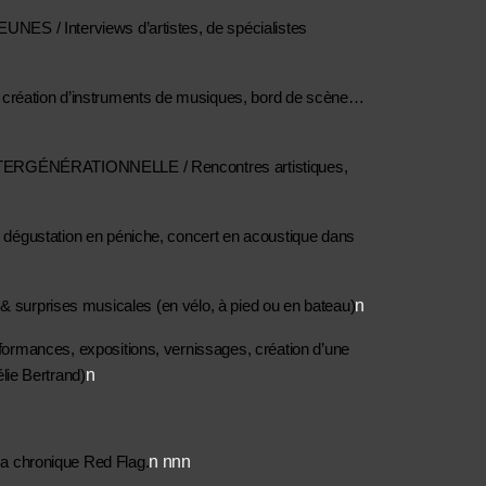
Interviews d’artistes, de spécialistes 
création d’instruments de musiques, bord de scène…
GÉNÉRATIONNELLE / Rencontres artistiques, 
tation en péniche, concert en acoustique dans 
n
 surprises musicales (en vélo, à pied ou en bateau)
es, expositions, vernissages, création d’une 
n
lie Bertrand)
n nnn
sa chronique Red Flag.