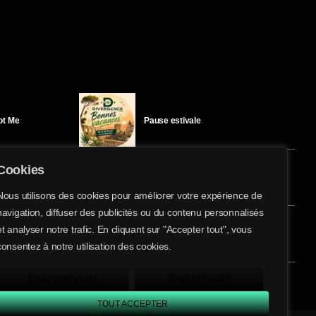
Got Me
Pause estivale
Cookies
Ici l’Ombre – mercredi 29 juillet
Nous utilisons des cookies pour améliorer votre expérience de
navigation, diffuser des publicités ou du contenu personnalisés
share
email
et analyser notre trafic. En cliquant sur "Accepter tout", vous
éloïse Bay
Ici l’Ombre – mardi 28 juillet
consentez à notre utilisation des cookies.
EN SAVOIR PLUS
TOUT REFUSER
TOUT ACCEPTER