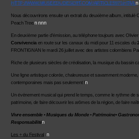
n
HTTP://WWW.MUSEEDUDESERT.COM/ARTICLE5970.HTML
Nous découvrirons ensuite un extrait du deuxième album, intitulé
n nnn
Peach Tree.
En deuxième partie d’émission, au téléphone toujours avec Olivie
Convivencia
 en route sur les canaux du midi pour 11 escales du 
2
FRONTIGNAN le mardi 26 juillet avec des artistes colombiens Pa
Riche de plusieurs siècles de créolisation, la musique du bassin 
Une ligne artistique colorée, chaleureuse et savamment moderne, en
n
contemporaines mais pas seulement !
Un événement musical qui prend le temps, comme le rythme de sa 
patrimoine, de faire découvrir les arômes de la région, de faire n
Vivre ensemble • Musiques du Monde • Patrimoine• Gastronomi
n
Responsabilité
n
Les + du Festival
 :