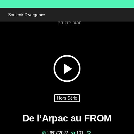
Soutenir Divergence
play_arrow
Hors Série
De l’Arpac au FROM
26/07/2022
101
today