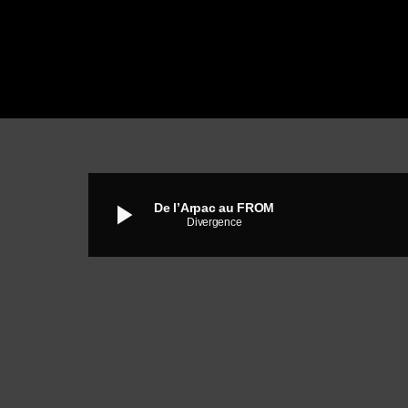
play_arrow
De l’Arpac au FROM
Divergence