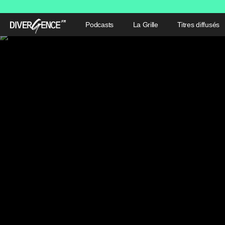
Podcasts
La Grille
Titres diffusés