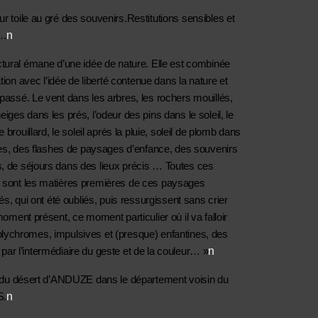
toile au gré des souvenirs.Restitutions sensibles et 
n
e…
pictural émane d’une idée de nature. Elle est combinée 
ation avec l’idée de liberté contenue dans la nature et 
ssé. Le vent dans les arbres, les rochers mouillés, 
eiges dans les prés, l’odeur des pins dans le soleil, le 
 brouillard, le soleil après la pluie, soleil de plomb dans 
es, des flashes de paysages d’enfance, des souvenirs 
 de séjours dans des lieux précis … Toutes ces 
 sont les matières premières de ces paysages 
, qui ont été oubliés, puis ressurgissent sans crier 
ent présent, ce moment particulier où il va falloir 
polychromes, impulsives et (presque) enfantines, des 
n
 par l’intermédiaire du geste et de la couleur… »
 du désert d’ANDUZE dans le département voisin du 
n
S.