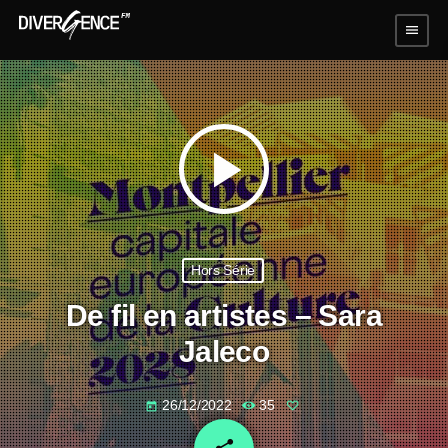
menu
play_arrow
Hors Série
De fil en artistes – Sara
Jaleco
26/12/2022
35
today
email