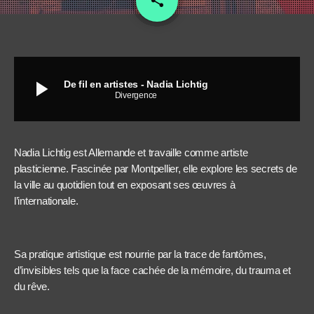
share
play_arrow
De fil en artistes - Nadia Lichtig
Divergence
Nadia Lichtig est Allemande et travaille comme artiste
plasticienne. Fascinée par Montpellier, elle explore les secrets de
la ville au quotidien tout en exposant ses œuvres à
l’internationale.
Sa pratique artistique est nourrie par la trace de fantômes,
d’invisibles tels que la face cachée de la mémoire, du trauma et
du rêve.