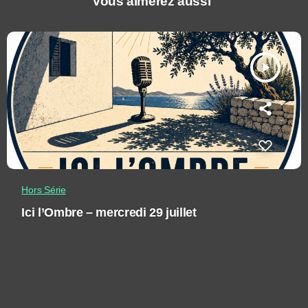
Vous aimerez aussi
play_arrow
Hors Série
Ici l’Ombre – mercredi 29 juillet