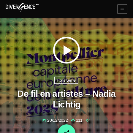
menu
play_arrow
Hors Série
De fil en artistes – Nadia
Lichtig
20/12/2022
111
today
email