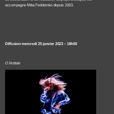
accompagne Mitia Fedotenko depuis 2003.
Diffusion mercredi 25 janvier 2023 – 16h00
O.Nottale