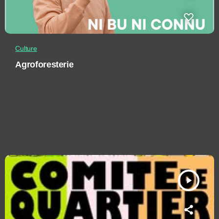
Culture
Agroforesterie
play_arrow