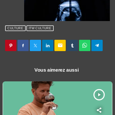
CULTURE
ITW CULTURE
email
Vous aimerez aussi
play_arrow