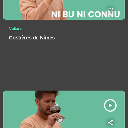
Culture
Costières de Nîmes
play_arrow