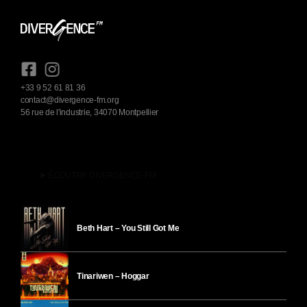
+33 9 52 61 81 36
contact@divergence-fm.org
56 rue de l'industrie, 34070 Montpellier
play_arrow
ÉCOUTER DIVERGENCE-FM
Beth Hart – You Still Got Me
Tinariwen – Hoggar