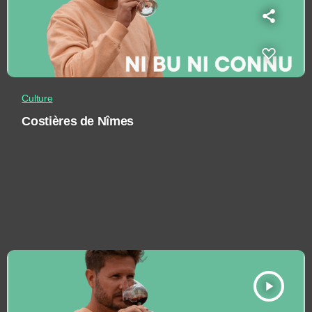
Culture
Costières de Nîmes
play_arrow