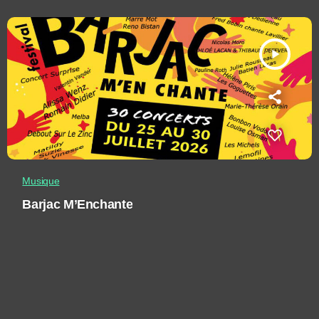
play_arrow
Musique
Barjac M’Enchante