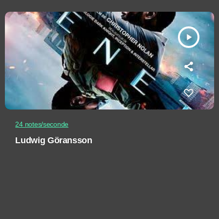
play_arrow
24 notes/seconde
Ludwig Göransson