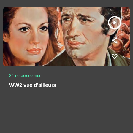
play_arrow
24 notes/seconde
WW2 vue d’ailleurs