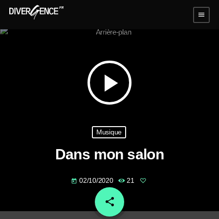
menu
play_arrow
Musique
Dans mon salon
02/10/2020
21
today
share
email