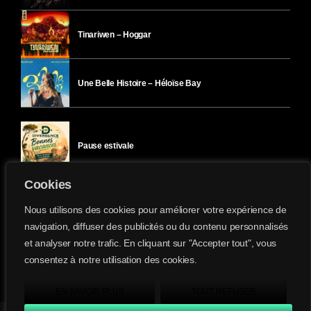
Tinariwen – Hoggar
Une Belle Histoire – Héloïse Bay
Pause estivale
Cookies
Ici l’Ombre – mercredi 29 juillet
Nous utilisons des cookies pour améliorer votre expérience de
navigation, diffuser des publicités ou du contenu personnalisés
et analyser notre trafic. En cliquant sur "Accepter tout", vous
Ici l’Ombre – mardi 28 juillet
consentez à notre utilisation des cookies.
Divergence-FM © 2022 Tous droits réservés.
Confidentialité
&
Mentions Légales
.
EN SAVOIR PLUS
TOUT REFUSER