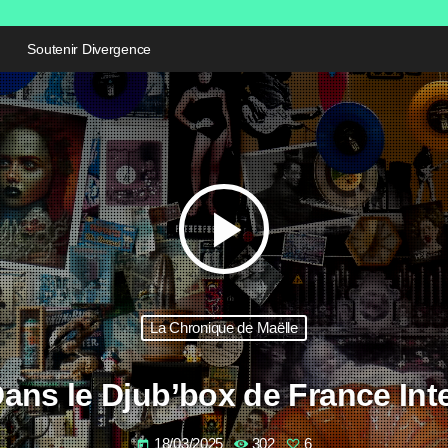
Soutenir Divergence
play_arrow
La Chronique de Maëlle
ans le Djub’box de France Int
18/03/2025
302
6
today