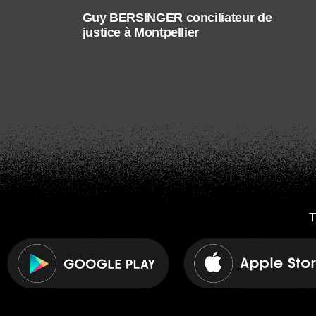
Guy BERSINGER conciliateur de
justice à Montpellier
T