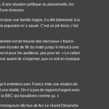
 d’une situation politique ou personnelle, les
d’une émission.
 dans une famille hippie, il a été biberonné à la
populaire m’ a sauvé. C’est un joli tricot, c’est
 premier est de trouver des morceaux « france-
 faire écouter de 8h du matin jusqu’à minuit à une
nne et pour les auditeurs, pas pour toi. » Le cahier
our autant de s’exprimer, que ce soit en musique
qu’il entretient avec France Inter une relation de
st une réalité. On n’a pas de rapport d’argent avec
et la BBC qui travaillons comme ça. »
 chroniqueurs déchus de feu Le Grand Dimanche