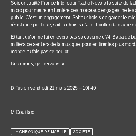
Soir, ont quitté France Inter pour Radio Nova à la suite de lad
micro pour mettre en lumière des morceaux engagés, ne les a p
public. C’est un engagement. Soit tu choisis de garder le mic
résistance politique, soit tu choisis d’aller bouffer dans une 
Et tant qu’on ne lui enlèvera pas sa caverne d’Ali Baba de bure
milliers de sentiers de la musique, pour en tirer les plus mord
monde, tu fais pas ce boulot.
Be curious, get nervous. »
Diffusion vendredi 21 mars 2025 – 10h40
M.Couillard
LA CHRONIQUE DE MAËLLE
SOCIÉTÉ