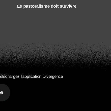
Le pastoralisme doit survivre
éléchargez l'application Divergence