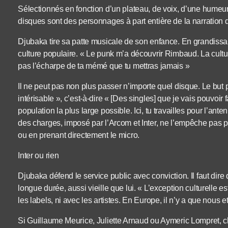
Sélectionnés en fonction d’un plateau, de voix, d’une humeur,
disques sont des personnages à part entière de la narration 
Djubaka tire sa patte musicale de son enfance. En grandissant
culture populaire. « Le punk m’a découvrir Rimbaud. La culture 
pas l’écharpe de ta mémé que tu mettras jamais »
Il ne peut pas non plus passer n’importe quel disque. Le but
intérisable », c’est-à-dire « [Des singles] que je vais pouvoir
population la plus large possible. Ici, tu travailles pour l’ante
des charges, imposé par l’Arcom et Inter, ne l’empêche pas p
ou en prenant directement le micro.
Inter ou rien
Djubaka défend le service public avec conviction. Il faut dire 
longue durée, aussi vieille que lui. « L’exception culturelle e
les labels, ni avec les artistes. En Europe, il n’y a que nous 
Si Guillaume Meurice, Juliette Arnaud ou Aymeric Lompret,