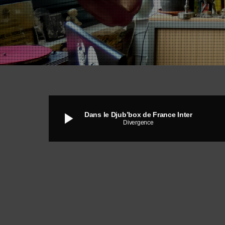
play_arrow
Dans le Djub’box de France Inter
Divergence