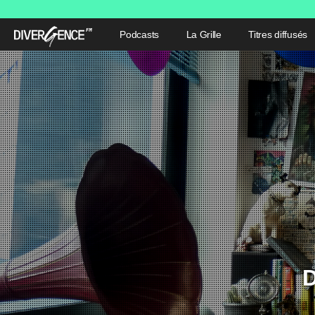
Podcasts
La Grille
Titres diffusés
D