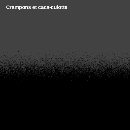
Crampons et caca-culotte