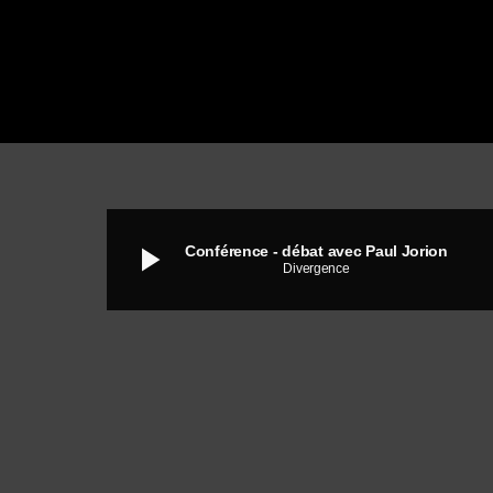
play_arrow
Conférence - débat avec Paul Jorion
Divergence