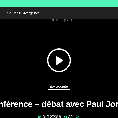
Soutenir Divergence
play_arrow
itw Société
férence – débat avec Paul Jo
04/12/2018
38
today