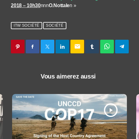
2018 – 10h30
nnn
O.Nottale
n »
ITW SOCIÉTÉ
SOCIÉTÉ
email
Vous aimerez aussi
play_arrow