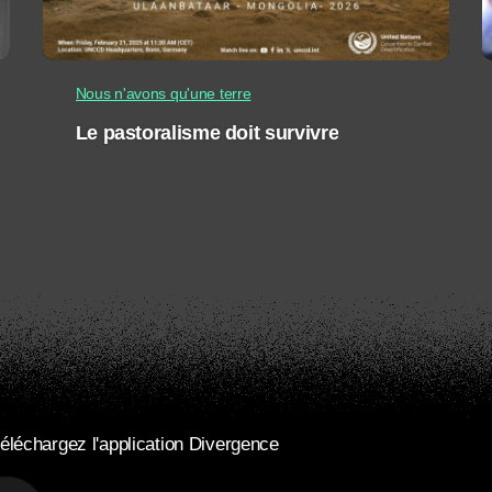
Nous n'avons qu'une terre
Le pastoralisme doit survivre
éléchargez l'application Divergence