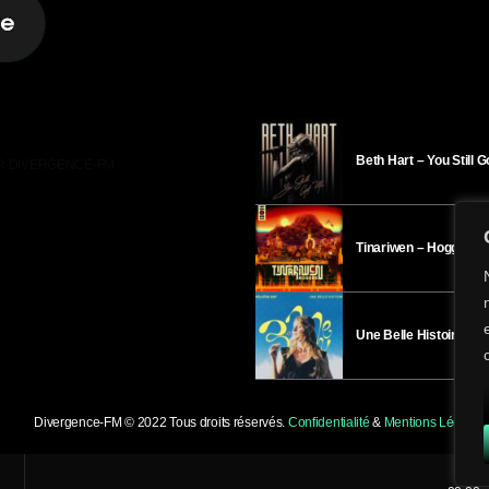
Beth Hart – You Still 
R DIVERGENCE-FM
Tinariwen – Hoggar
Une Belle Histoire – H
Divergence-FM © 2022 Tous droits réservés.
Confidentialité
&
Mentions Légales
.