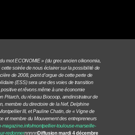
er du mot ECONOMIE » (du grec ancien oïkonomia,
ette soirée de nous éclairer sur la possibilité de
ncière de 2008, point d’orgue de cette perte de
lidaire (ESS) sera une des voies de transition
e positive et rêvons même à une économie
en Pitarch, du réseau Biocoop, amdinistrateur de
, membre du directoire de la Nef, Delphine
ontpellier III, et Pauline Chatin, de « Vigne de
rance et membre du Mouvement des entrepreneurs
n-magazine.info/montpellier-toulouse-marseille-
ur-redonner
nnnnn
Diffusion mardi 4 décembre