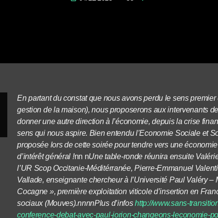
En partant du constat que nous avons perdu le sens premi
gestion de la maison), nous proposerons aux intervenants de c
donner une autre direction à l’économie, depuis la crise fina
sens qui nous aspire. Bien entendu l’Economie Sociale et So
proposée lors de cette soirée pour tendre vers une économi
d’intérêt général !
nn n
Une table-ronde réunira ensuite Valéri
l’UR Scop Occitanie-Méditérranée, Pierre-Emmanuel Valentin
Vallade, enseignante chercheur à l’Université Paul Valéry – M
Cocagne », première exploitation viticole d’insertion en F
sociaux (Mouves).nnnnPlus d’infos
http://www.sans-transitio
conference-debat-avec-paul-jorion-changeons-leconomie-po