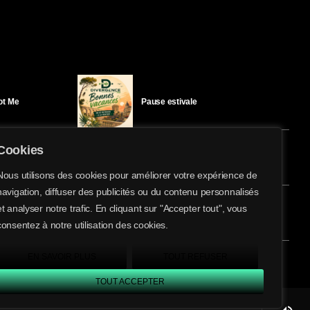
Got Me
Pause estivale
Cookies
Ici l’Ombre – mercredi 29 juillet
Nous utilisons des cookies pour améliorer votre expérience de
navigation, diffuser des publicités ou du contenu personnalisés
share
email
et analyser notre trafic. En cliquant sur "Accepter tout", vous
éloïse Bay
Ici l’Ombre – mardi 28 juillet
consentez à notre utilisation des cookies.
EN SAVOIR PLUS
TOUT REFUSER
TOUT ACCEPTER