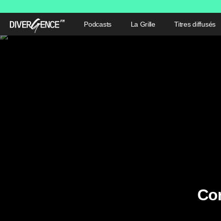
Podcasts
La Grille
Titres diffusés
Con