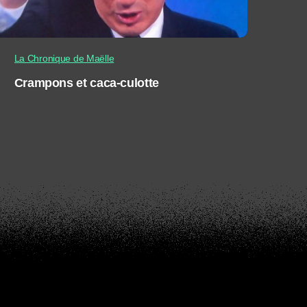
La Chronique de Maëlle
Crampons et caca-culotte