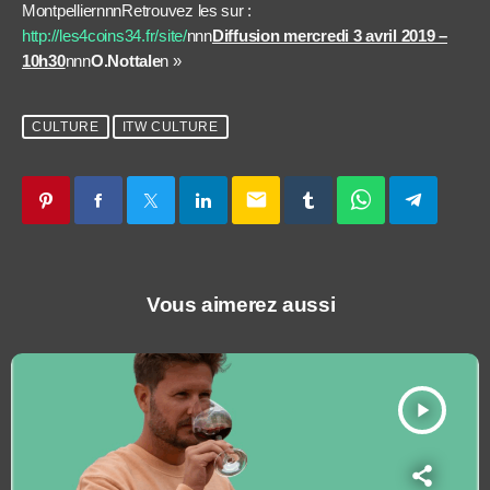
MontpelliernnnRetrouvez les sur :
http://les4coins34.fr/site/
nnn
Diffusion mercredi 3 avril 2019 –
10h30
nnn
O.Nottale
n »
CULTURE
ITW CULTURE
email
Vous aimerez aussi
play_arrow