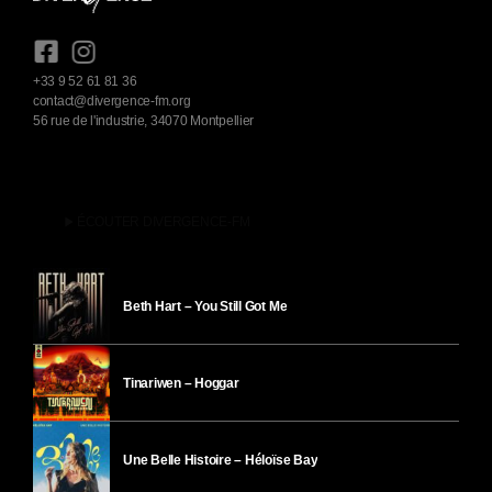
+33 9 52 61 81 36
contact@divergence-fm.org
56 rue de l'industrie, 34070 Montpellier
play_arrow
ÉCOUTER DIVERGENCE-FM
Beth Hart – You Still Got Me
Tinariwen – Hoggar
Une Belle Histoire – Héloïse Bay