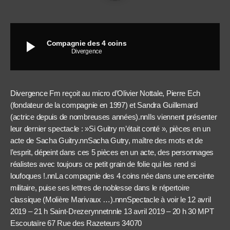
play_arrow
Compagnie des 4 coins
Divergence
Divergence Fm reçoit au micro d’Olivier Nottale, Pierre Ech
(fondateur de la compagnie en 1997) et Sandra Guillemard
(actrice depuis de nombreuses années).nnIls viennent présenter
leur dernier spectacle : »Si Guitry m’était conté », pièces en un
acte de Sacha Guitry.nnSacha Gutry, maître des mots et de
l’esprit, dépeint dans ces 5 pièces en un acte, des personnages
réalistes avec toujours ce petit grain de folie qui les rend si
loufoques !.nnLa compagnie des 4 coins née dans une enceinte
militaire, puise ses lettres de noblesse dans le répertoire
classique (Molière Marivaux …).nnnSpectacle à voir le 12 avril
2019 – 21 h Saint-Drezerynnetnnle 13 avril 2019 – 20 h 30 MPT
Escoutaïre 67 Rue des Razeteurs 34070