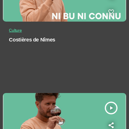
Culture
Costières de Nîmes
play_arrow