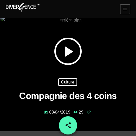
menu
play_arrow
Culture
Compagnie des 4 coins
03/04/2019
29
today
share
email