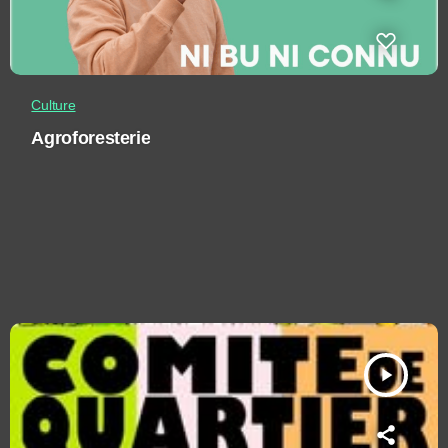
Culture
Agroforesterie
play_arrow