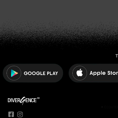
T
play_arrow
ÉCOUTE