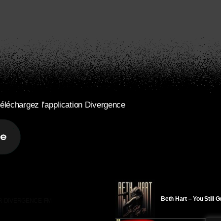
éléchargez l'application Divergence
Beth Hart – You Still 
R DIVERGENCE-FM