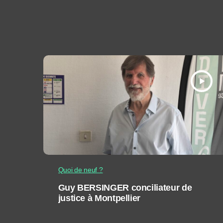
play_arrow
Quoi de neuf ?
Guy BERSINGER conciliateur de
justice à Montpellier