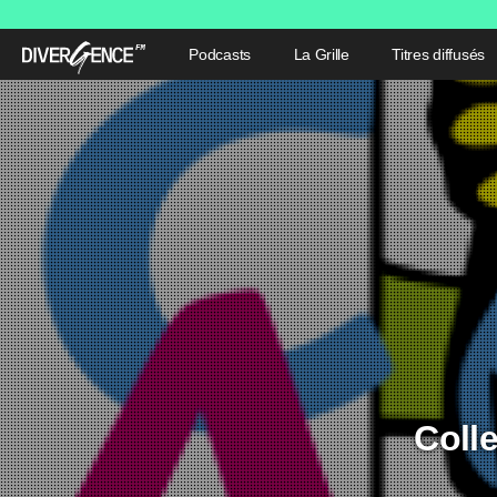
Podcasts
La Grille
Titres diffusés
Colle