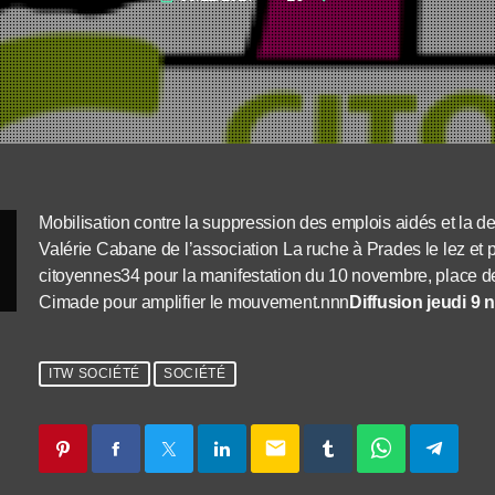
Mobilisation contre la suppression des emplois aidés et la d
Valérie Cabane de l’association La ruche à Prades le lez et p
citoyennes34 pour la manifestation du 10 novembre, place d
Cimade pour amplifier le mouvement.nnn
Diffusion jeudi 9
ITW SOCIÉTÉ
SOCIÉTÉ
email