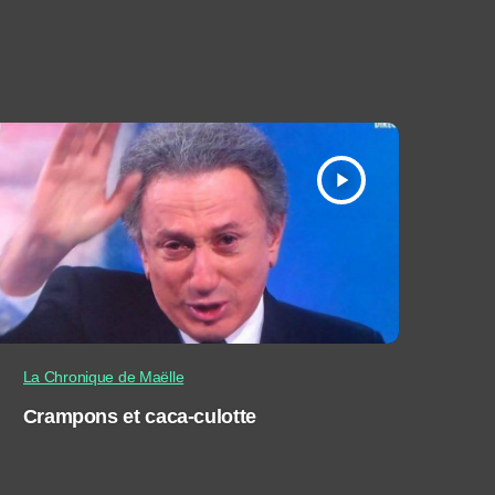
play_arrow
La Chronique de Maëlle
Crampons et caca-culotte