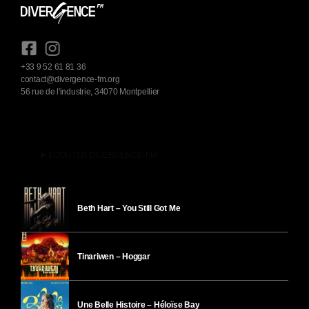
+33 9 52 61 81 36
contact@divergence-fm.org
56 rue de l'industrie, 34070 Montpellier
play_arrow
ÉCOUTER DIVERGENCE-FM
Beth Hart – You Still Got Me
Tinariwen – Hoggar
Une Belle Histoire – Héloïse Bay