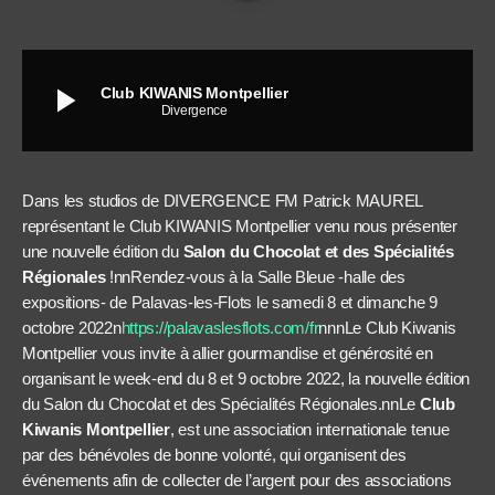
play_arrow
Club KIWANIS Montpellier
Divergence
Dans les studios de DIVERGENCE FM Patrick MAUREL
représentant le Club KIWANIS Montpellier venu nous présenter
une nouvelle édition du
Salon du Chocolat et des Spécialités
Régionales
!nnRendez-vous à la Salle Bleue -halle des
expositions- de Palavas-les-Flots le samedi 8 et dimanche 9
octobre 2022n
https://palavaslesflots.com/fr
nnnLe Club Kiwanis
Montpellier vous invite à allier gourmandise et générosité en
organisant le week-end du 8 et 9 octobre 2022, la nouvelle édition
du Salon du Chocolat et des Spécialités Régionales.nnLe
Club
Kiwanis Montpellier
, est une association internationale tenue
par des bénévoles de bonne volonté, qui organisent des
événements afin de collecter de l’argent pour des associations