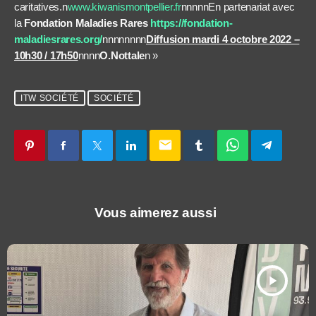
caritatives.n
www.kiwanismontpellier.fr
nnnnnEn partenariat avec
la
Fondation Maladies Rares
https://fondation-
maladiesrares.org/
nnnnnnnn
Diffusion mardi 4 octobre 2022 –
10h30 / 17h50
nnnn
O.Nottale
n »
ITW SOCIÉTÉ
SOCIÉTÉ
email
Vous aimerez aussi
play_arrow