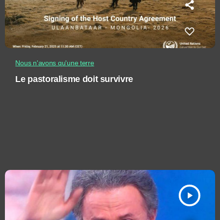
Nous n'avons qu'une terre
Le pastoralisme doit survivre
play_arrow