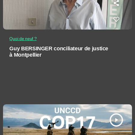
Quoi de neuf ?
Guy BERSINGER conciliateur de justice
à Montpellier
play_arrow