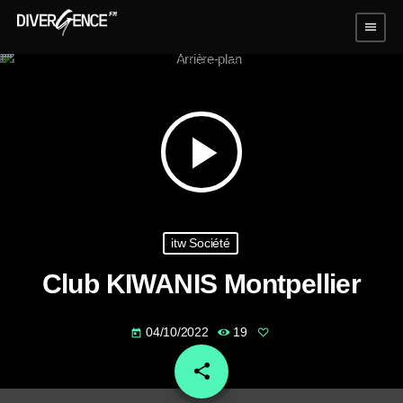
menu
play_arrow
itw Société
Club KIWANIS Montpellier
04/10/2022
19
today
share
email