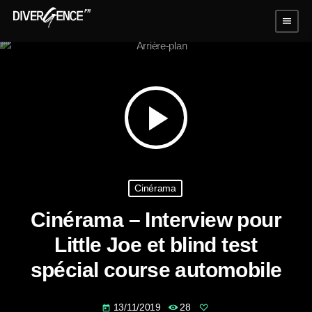
menu
play_arrow
Cinérama
Cinérama – Interview pour
Little Joe et blind test
spécial course automobile
13/11/2019
28
today