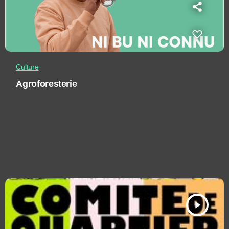
Culture
Agroforesterie
play_arrow