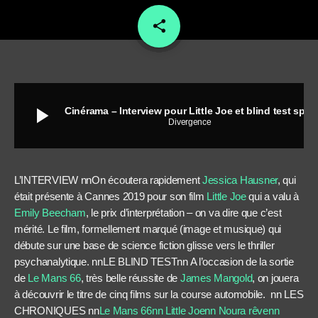
share
email
play_arrow
Cinérama – Interview pour Little Joe et blind test spécial course automobile
Divergence
L’INTERVIEW nnOn écoutera rapidement
Jessica Hausner
, qui
était présente à Cannes 2019 pour son film
Little Joe
qui a valu à
Emily Beecham
, le prix d’interprétation – on va dire que c’est
mérité. Le film, formellement marqué (image et musique) qui
débute sur une base de science fiction glisse vers le thriller
psychanalytique. nnLE BLIND TESTnn A l’occasion de la sortie
de
Le Mans 66
, très belle réussite de
James Mangold
, on jouera
à découvrir le titre de cinq films sur la course automobile. nn LES
CHRONIQUES nn
Le Mans 66nn
Little Joenn
Noura rêvenn