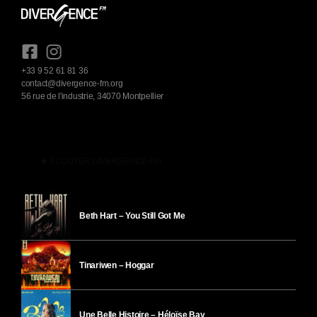
+33 9 52 61 81 36
contact@divergence-fm.org
56 rue de l'industrie, 34070 Montpellier
play_arrow
ÉCOUTER DIVERGENCE-FM
Beth Hart – You Still Got Me
Tinariwen – Hoggar
Une Belle Histoire – Héloïse Bay