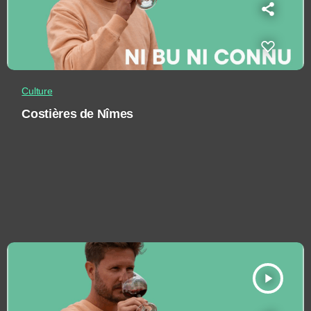
Culture
Costières de Nîmes
play_arrow