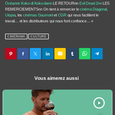
Océannn
Koko-di Koko-dann
LE RETOURnn
Evil Dead 2nn
LES
REMERCIEMENTSnn On tient à remercier le
cinéma Diagonal
,
Utopia
, les
cinémas Gaumont
et
CGR
qui nous facilitent le
travail… et les distributeurs qui nous font confiance… »
CINÉRAMA
CULTURE
email
Vous aimerez aussi
play_arrow