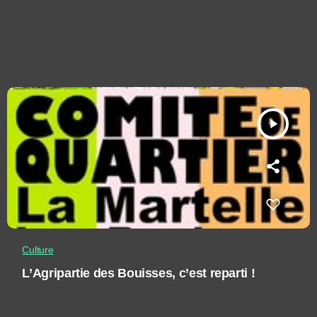
play_arrow
Culture
L’Agripartie des Bouisses, c’est reparti !