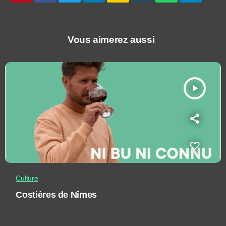
Vous aimerez aussi
play_arrow
Culture
Costières de Nîmes