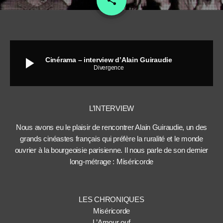
share
play_arrow
Cinérama – interview d’Alain Guiraudie
Divergence
L’INTERVIEW
Nous avons eu le plaisir de rencontrer Alain Guiraudie, un des
grands cinéastes français qui préfère la ruralité et le monde
ouvrier à la bourgeoisie parisienne. Il nous parle de son dernier
long-métrage : Miséricorde
LES CHRONIQUES
Miséricorde
L’Amour ouf