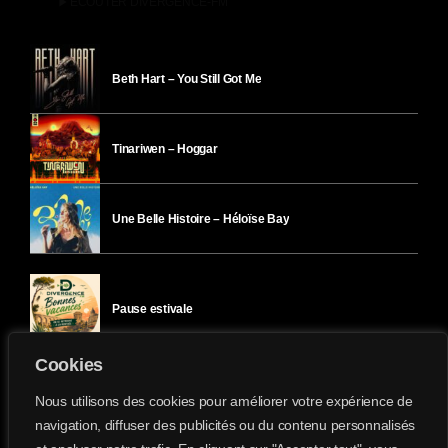
play_arrow
ÉCOUTER DIVERGENCE-FM
Beth Hart – You Still Got Me
Tinariwen – Hoggar
Une Belle Histoire – Héloïse Bay
Pause estivale
Cookies
Ici l’Ombre – mercredi 29 juillet
Nous utilisons des cookies pour améliorer votre expérience de
navigation, diffuser des publicités ou du contenu personnalisés