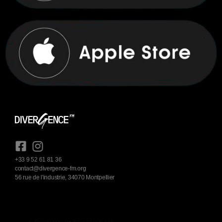
+33 9 52 61 81 36
contact@divergence-fm.org
56 rue de l'industrie, 34070 Montpellier