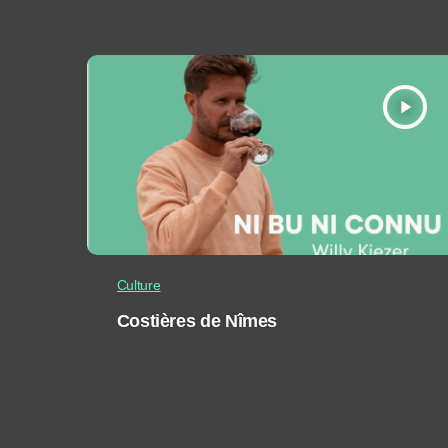
play_arrow
Culture
Costières de Nîmes