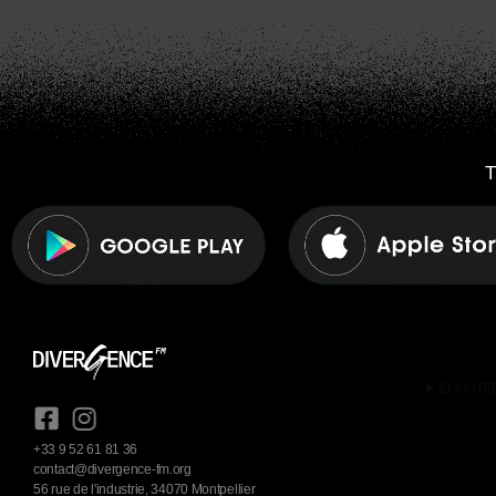
T
play_arrow
ÉCOUTE
+33 9 52 61 81 36
contact@divergence-fm.org
56 rue de l'industrie, 34070 Montpellier