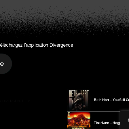
éléchargez l'application Divergence
Beth Hart – You Still 
R DIVERGENCE-FM
Tinariwen – Hoggar