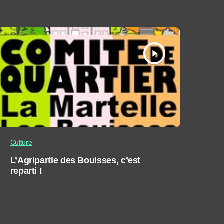
play_arrow
Culture
L’Agripartie des Bouisses, c’est
reparti !