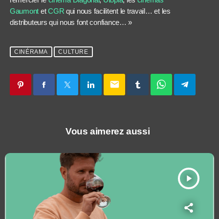
Gaumont
et
CGR
qui nous facilitent le travail… et les
distributeurs qui nous font confiance… »
CINÉRAMA
CULTURE
email
Vous aimerez aussi
play_arrow