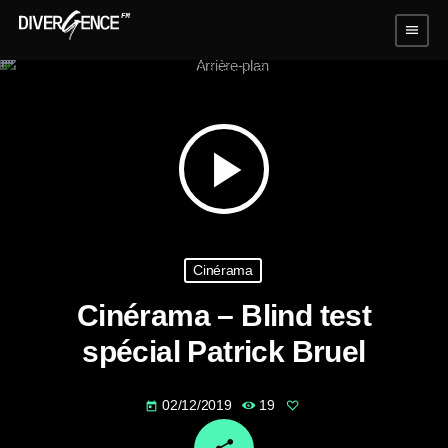
menu
play_arrow
Cinérama
Cinérama – Blind test
spécial Patrick Bruel
02/12/2019
19
today
email