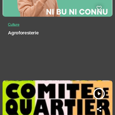
Culture
Agroforesterie
play_arrow