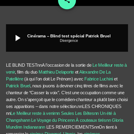
share
play_arrow
Cinérama – Blind test spécial Patrick Bruel
Divergence
LE BLIND TESTnnA l’occasion de la sortie de
Le Meilleur reste à
venir
, film du duo
Matthieu Delaporte
et
Alexandre De La
Patellière
(à qui l’on doit Le Prénom) avec
Fabrice Luchini
et
Patrick Bruel
, nous jouons à deviner cinq titres de films avec le
chanteur de “Casser la voix”. C’est une occupation comme une
autre. On s’aperçoit que le comédien-chanteur a plutôt bien choisi
ses apparitions – dans notre sélection.nnLES CHRONIQUES
nn
Le Meilleur reste à venirnn
Seules Les Bêtesnn
Un été à
Changshann
Le Voyage du Princenn
À couteaux tirésnn
Gloria
Mundinn
Indianarann
LES REMERCIEMENTSnnOn tient à
remercier le
cinéma Diagonal
,
Utopia
, les
cinémas