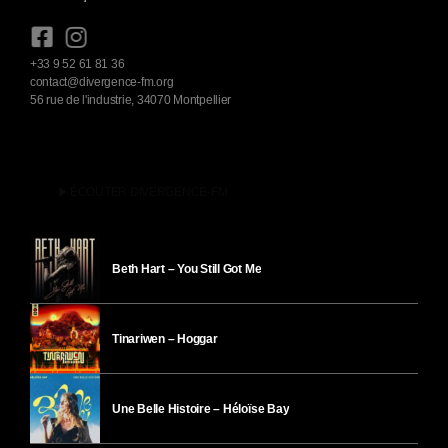
+33 9 52 61 81 36
contact@divergence-fm.org
56 rue de l'industrie, 34070 Montpellier
play_arrow
ÉCOUTER DIVERGENCE-FM
Beth Hart – You Still Got Me
Tinariwen – Hoggar
Une Belle Histoire – Héloïse Bay