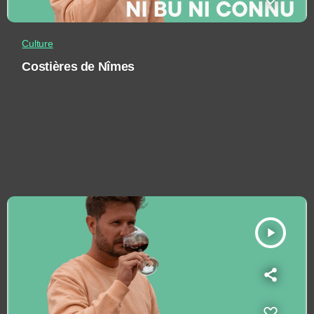
Culture
Costières de Nîmes
play_arrow