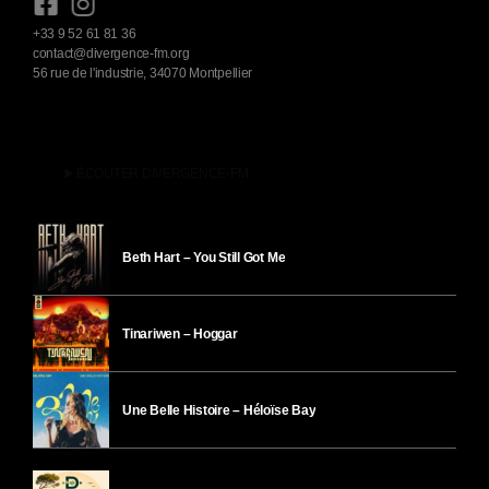
+33 9 52 61 81 36
contact@divergence-fm.org
56 rue de l'industrie, 34070 Montpellier
play_arrow
ÉCOUTER DIVERGENCE-FM
Beth Hart – You Still Got Me
Tinariwen – Hoggar
Une Belle Histoire – Héloïse Bay