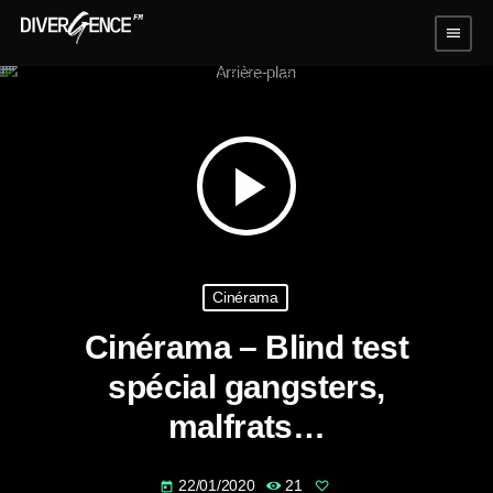
menu
play_arrow
Cinérama
Cinérama – Blind test
spécial gangsters,
malfrats…
22/01/2020
21
today