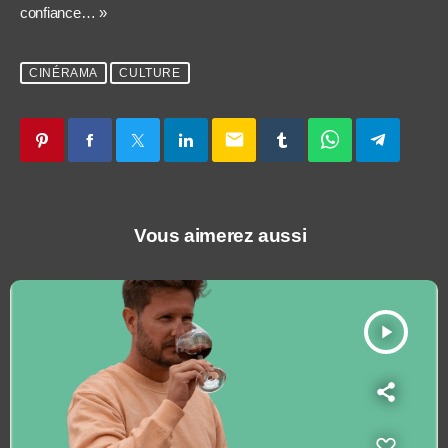
confiance… »
CINÉRAMA
CULTURE
email
Vous aimerez aussi
play_arrow