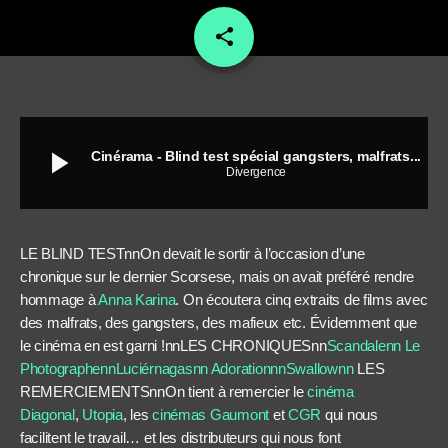
share
email
play_arrow
Cinérama - Blind test spécial gangsters, malfrats...
Divergence
LE BLIND TESTnnOn devait le sortir à l’occasion d’une
chronique sur le dernier Scorsese, mais on avait préféré rendre
hommage à
Anna Karina
. On écoutera cinq extraits de films avec
des malfrats, des gangsters, des mafieux etc. Évidemment que
le cinéma en est garni !nnLES CHRONIQUESnn
Scandalenn
Le
Photographenn
Luciérnagasnn
Adorationnn
Swallow
nn
LES
REMERCIEMENTSnnOn tient à remercier le
cinéma
Diagonal
,
Utopia
, les
cinémas Gaumont
et
CGR
qui nous
facilitent le travail… et les distributeurs qui nous font