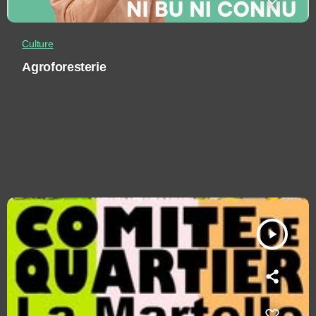
Culture
Agroforesterie
play_arrow