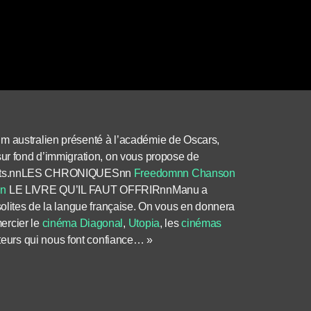
film australien présenté à l’académie de Oscars,
sur fond d’immigration, on vous propose de
 extraits.nnLES CHRONIQUESnn
Freedomnn
Chanson
nn
LE LIVRE QU’IL FAUT OFFRIRnnManu a
solites de la langue française. On vous en donnera
rcier le
cinéma Diagonal
,
Utopia
, les
cinémas
buteurs qui nous font confiance… »