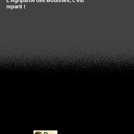
L’Agripartie des Bouisses, c’est
reparti !