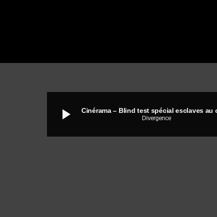
play_arrow
Divergence