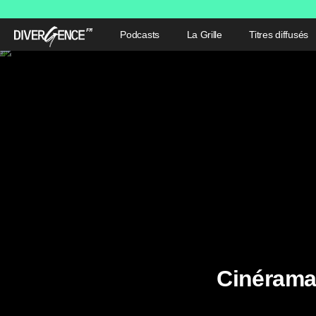
Podcasts
La Grille
Titres diffusés
Cinérama 