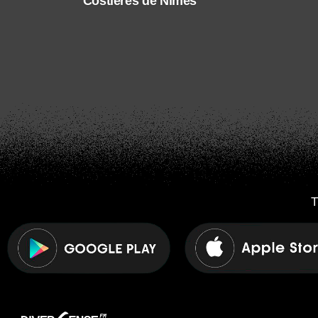
Costières de Nîmes
T