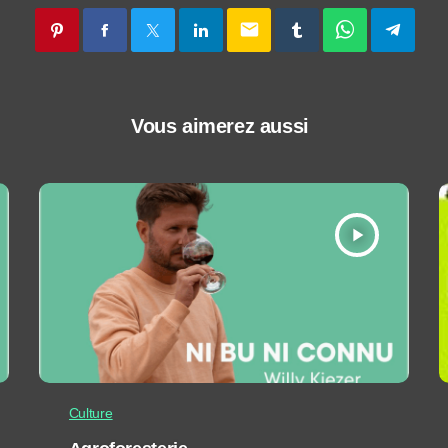
email
Vous aimerez aussi
play_arrow
Culture