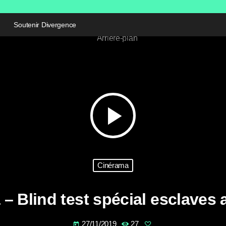
Soutenir Divergence
play_arrow
Cinérama
– Blind test spécial esclaves
27/11/2019
27
today