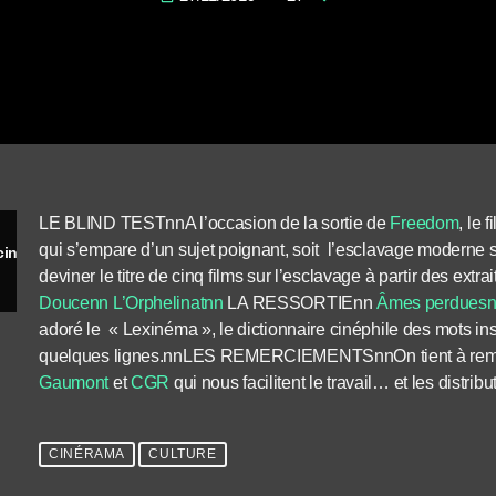
LE BLIND TESTnnA l’occasion de la sortie de
Freedom
, le 
qui s’empare d’un sujet poignant, soit l’esclavage moderne 
Cinérama – Blind test spécial esclaves au cinéma
deviner le titre de cinq films sur l’esclavage à partir des
Doucenn
L’Orphelinatnn
LA RESSORTIEnn
Âmes perdues
adoré le « Lexinéma », le dictionnaire cinéphile des mots in
quelques lignes.nnLES REMERCIEMENTSnnOn tient à reme
Gaumont
et
CGR
qui nous facilitent le travail… et les distri
CINÉRAMA
CULTURE