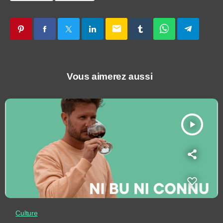
email
Vous aimerez aussi
play_arrow
Culture