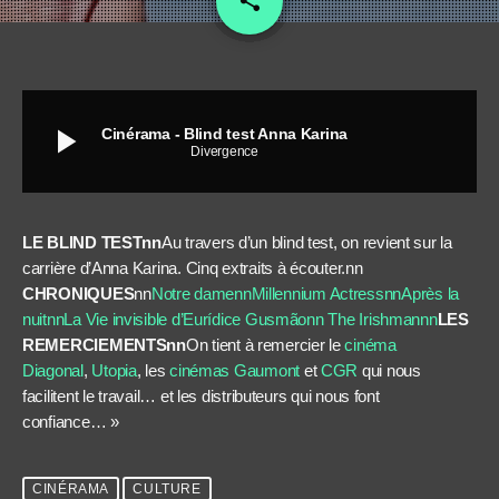
share
play_arrow
Cinérama - Blind test Anna Karina
Divergence
LE BLIND TESTnn
Au travers d’un blind test, on revient sur la
carrière d’Anna Karina. Cinq extraits à écouter.nn
CHRONIQUES
nn
Notre damenn
Millennium Actressnn
Après la
nuitnn
La Vie invisible d’Eurídice Gusmãonn
The Irishmannn
LES
REMERCIEMENTSnn
On tient à remercier le
cinéma
Diagonal
,
Utopia
, les
cinémas Gaumont
et
CGR
qui nous
facilitent le travail… et les distributeurs qui nous font
confiance… »
CINÉRAMA
CULTURE