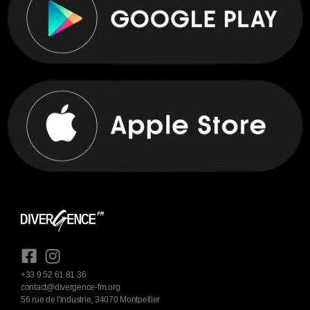
+33 9 52 61 81 36
contact@divergence-fm.org
56 rue de l'industrie, 34070 Montpellier