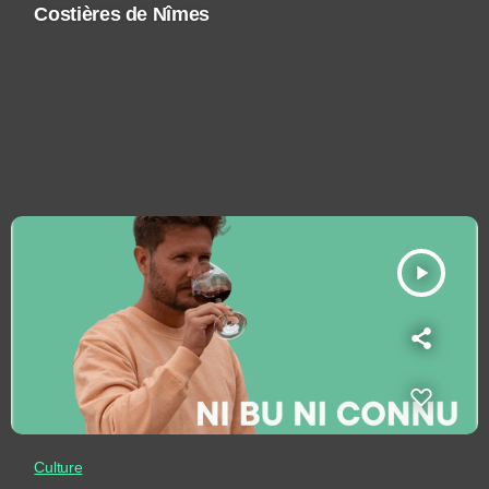
Costières de Nîmes
play_arrow
Culture