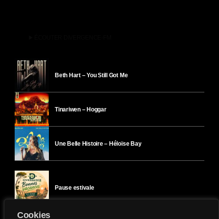
play_arrow
ÉCOUTER DIVERGENCE-FM
Beth Hart – You Still Got Me
Tinariwen – Hoggar
Une Belle Histoire – Héloïse Bay
Pause estivale
Cookies