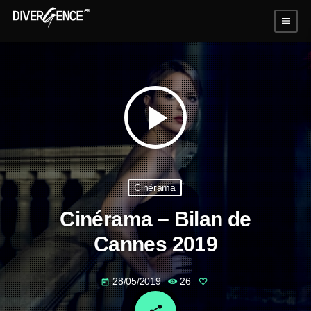
menu
play_arrow
Cinérama
Cinérama – Bilan de
Cannes 2019
28/05/2019
26
today
email