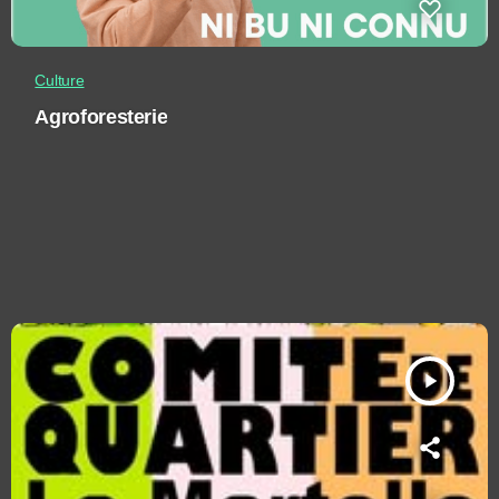
Culture
Agroforesterie
play_arrow