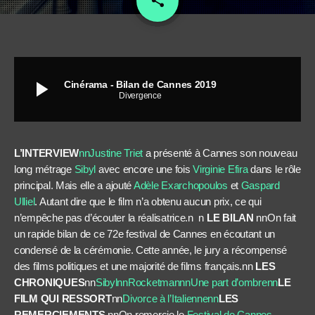
share
play_arrow
Cinérama - Bilan de Cannes 2019
Divergence
L’INTERVIEW
nnJustine Triet
a présenté à Cannes son nouveau
long métrage
Sibyl
avec encore une fois
Virginie Efira
dans le rôle
principal. Mais elle a ajouté
Adèle Exarchopoulos
et
Gaspard
Ulliel
. Autant dire que le film n’a obtenu aucun prix, ce qui
n’empêche pas d’écouter la réalisatrice.n n
LE BILAN
nnOn fait
un rapide bilan de ce 72e festival de Cannes en écoutant un
condensé de la cérémonie. Cette année, le jury a récompensé
des films politiques et une majorité de films français.nn
LES
CHRONIQUES
nn
Sibylnn
Rocketmannn
Une part d’ombrenn
LE
FILM QUI RESSORT
nn
Divorce à l’Italiennenn
LES
REMERCIEMENTS
nnOn remercie le
Festival de Cannes
,