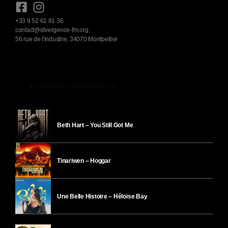
+33 9 52 61 81 36
contact@divergence-fm.org
56 rue de l'industrie, 34070 Montpellier
play_arrow
ÉCOUTER DIVERGENCE-FM
Beth Hart – You Still Got Me
Tinariwen – Hoggar
Une Belle Histoire – Héloïse Bay