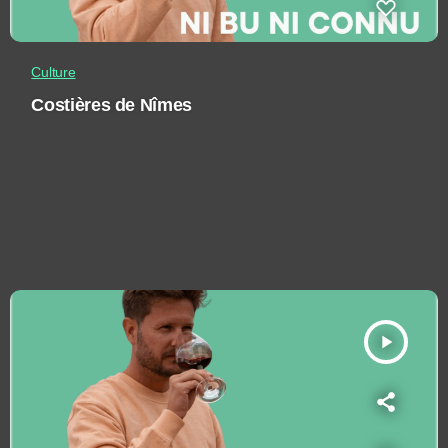
Culture
Costières de Nîmes
play_arrow