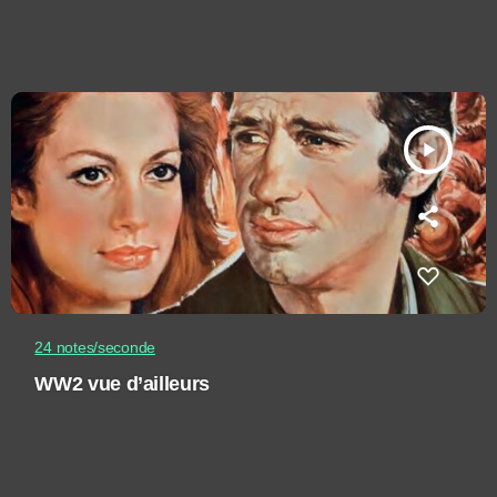
play_arrow
24 notes/seconde
WW2 vue d’ailleurs