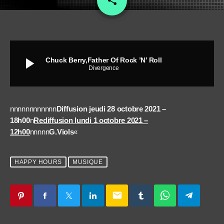
share
play_arrow
Chuck Berry,Father Of Rock ’N’ Roll
Divergence
nnnnnnnnnnnn
Diffusion jeudi 28 octobre 2021 –
18h00
n
Rediffusion lundi 1 octobre 2021 –
12h00
nnnnn
G.Viols
«
HAPPY HOURS
MUSIQUE
email