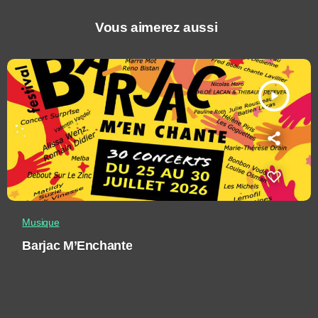
Vous aimerez aussi
play_arrow
Musique
Barjac M’Enchante