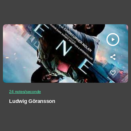
play_arrow
24 notes/seconde
Ludwig Göransson