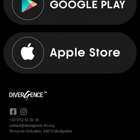
+33 9 52 61 81 36
contact@divergence-fm.org
56 rue de l'industrie, 34070 Montpellier