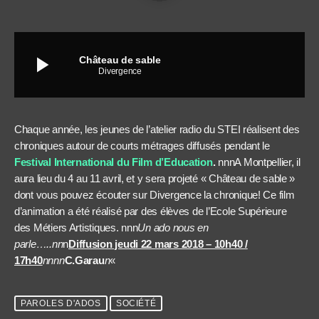
play_arrow
Château de sable
Divergence
Chaque année, les jeunes de l’atelier radio du STEI réalisent des
chroniques autour de courts métrages diffusés pendant le
Festival International du Film d’Education
.
nnnA Montpellier, il
aura lieu du 4 au 11 avril, et y sera projeté « Château de sable »
dont vous pouvez écouter sur Divergence la chronique! Ce film
d’animation a été réalisé par des élèves de l’Ecole Supérieure
des Métiers Artistiques. nnn
Un ado nous en
parle…..nn
n
Diffusion jeudi 22 mars 2018 – 10h40 /
17h40
nnnn
C.Garau
n
«
PAROLES D'ADOS
SOCIÉTÉ