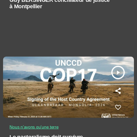
Guy BERSINGER conciliateur de justice
à Montpellier
play_arrow
Nous n'avons qu'une terre