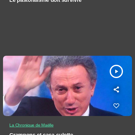
Le pastoralisme doit survivre
play_arrow
La Chronique de Maëlle