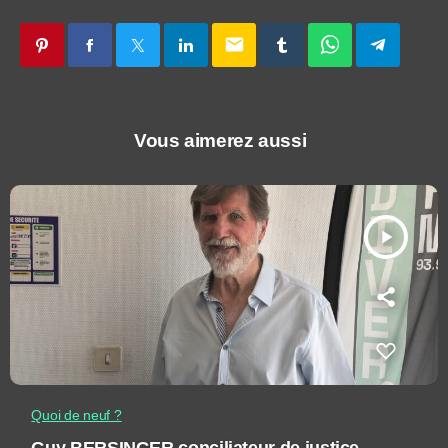
email
Vous aimerez aussi
play_arrow
Quoi de neuf ?