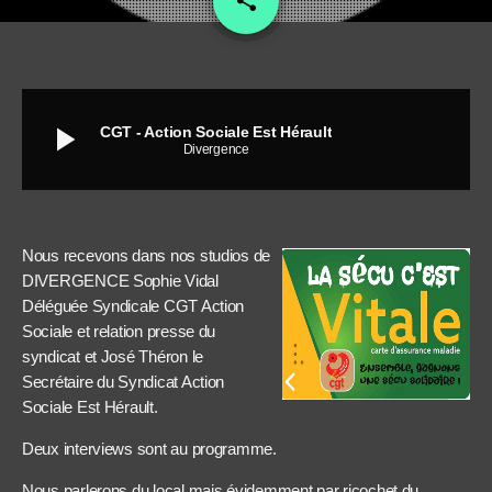
share
2
play_arrow
CGT - Action Sociale Est Hérault
Divergence
Nous recevons dans nos studios de
DIVERGENCE Sophie Vidal
Déléguée Syndicale CGT Action
Sociale et relation presse du
syndicat et José Théron le
Secrétaire du Syndicat Action
Sociale Est Hérault.
Deux interviews sont au programme.
Nous parlerons du local mais évidemment par ricochet du