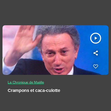
play_arrow
La Chronique de Maëlle
Crampons et caca-culotte