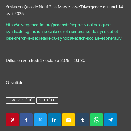
émission Quoi de Neuf ? La Marseillaise/Divergence du lundi 14
avril 2025
https://divergence-fm.org/podcasts/sophie-vidal-deleguee-
syndicale-cgt-action-sociale-et-relation-presse-du-syndicat-et-
jose-theron-le-secretaire-du-syndicat-action-sociale-est-herault/
Diffusion vendredi 17 octobre 2025 – 10h30
O.Nottale
ITW SOCIÉTÉ
SOCIÉTÉ
email