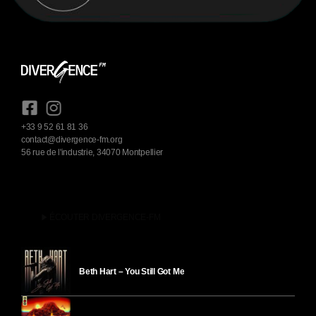
+33 9 52 61 81 36
contact@divergence-fm.org
56 rue de l'industrie, 34070 Montpellier
play_arrow
ÉCOUTER DIVERGENCE-FM
Beth Hart – You Still Got Me