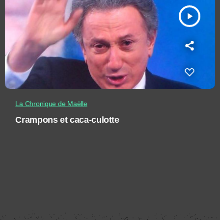
play_arrow
La Chronique de Maëlle
Crampons et caca-culotte