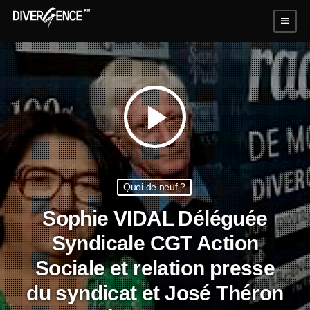
menu
play_arrow
Quoi de neuf ?
Sophie VIDAL Déléguée
Syndicale CGT Action
Sociale et relation presse
du syndicat et José Théron