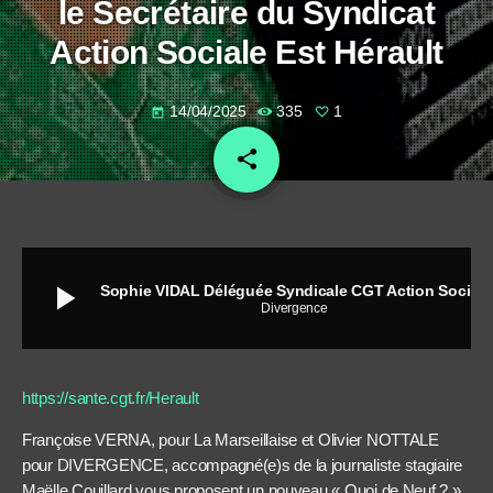
le Secrétaire du Syndicat
Action Sociale Est Hérault
14/04/2025
335
1
today
share
email
1
play_arrow
Sophie VIDAL Déléguée Syndicale CGT Action Sociale et relation presse du syndicat et José Théron le Secrétaire du Syndicat Action Sociale Est Hérault
Divergence
https://sante.cgt.fr/Herault
Françoise VERNA, pour La Marseillaise et Olivier NOTTALE
pour DIVERGENCE, accompagné(e)s de la journaliste stagiaire
Maëlle Couillard vous proposent un nouveau « Quoi de Neuf ? »