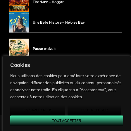
Tinariwen – Hoggar
Une Belle Histoire – Héloïse Bay
Pause estivale
Cookies
Ici l’Ombre – mercredi 29 juillet
Nous utilisons des cookies pour améliorer votre expérience de
navigation, diffuser des publicités ou du contenu personnalisés
et analyser notre trafic. En cliquant sur "Accepter tout", vous
Ici l’Ombre – mardi 28 juillet
consentez à notre utilisation des cookies.
Divergence-FM © 2022 Tous droits réservés.
Confidentialité
&
Mentions Légales
.
EN SAVOIR PLUS
TOUT REFUSER
TOUT ACCEPTER
Divergence FM
play_arrow
keyboard_arrow_right