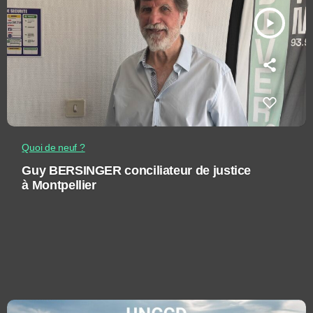
play_arrow
Quoi de neuf ?
Guy BERSINGER conciliateur de justice
à Montpellier