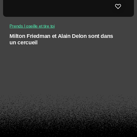
Prends l oseille et tire toi
Milton Friedman et Alain Delon sont dans
un cercueil