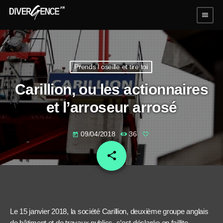
menu
Prends l oseille et tire toi
Carillion, ou les actionnaires
et l’arroseur arrosé
09/04/2018
36
today
share
email
Le 15 janvier 2018, la société Carillion, deuxième groupe anglais
de bâtiment et de travaux publics, s’est déclarée en faillite.