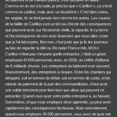
Comme on en est à la radio, je précise que « Carillion », ça s’écrit
comme un carillon, mais avec un deuxième i. C’est bien connu,
les anglais, ils ne font jamais rien comme les autres. Les causes
de la faillite de Carillion sont un tel cas d’école des conséquences
que peuvent avoir, sur l’économie réelle, la rapacité, le cynisme
et l’inconséquence de nos amis financiers que vous allez croire
que je l’ai fait exprès. Ben non, c’est juste que je lis les journaux
au lieu de regarder la télé ou d’écouter France Info, MOI.n
Carillion n’était pas n’importe quelle entreprise, c’était un géant
employant 43 000 personnes avec, en 2016, un chiffre d’affaires
de 6 milliards d’euros. Les entreprises du bâtiment sont souvent,
financièrement, des entreprises à risques. Entre les chantiers qui
dérapent, soit en termes de délais soit en termes de coûts, et les
retards de paiement de la part des commanditaires, il faut avoir
une solide trésorerie pour faire face aux aléas qui peuvent se
présenter. Quand vous avez votre petite entreprise à, au hasard,
Sommières, et que vous employez deux apprentis, ça peut avoir
rapidement des conséquences fâcheuses. Mais normalement,
quand vous employés 43 000 personnes, vous avez de quoi voir