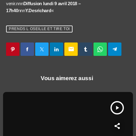
venir.nnn
Diffusion lundi 9 avril 2018 –
17h40
nnn
Y.Desrichard
«
PRENDS L OSEILLE ET TIRE TOI
email
Vous aimerez aussi
play_arrow