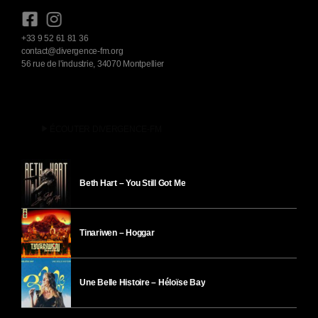
+33 9 52 61 81 36
contact@divergence-fm.org
56 rue de l'industrie, 34070 Montpellier
play_arrow
ÉCOUTER DIVERGENCE-FM
Beth Hart – You Still Got Me
Tinariwen – Hoggar
Une Belle Histoire – Héloïse Bay