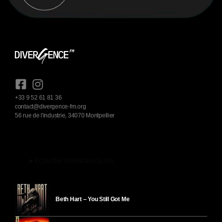
+33 9 52 61 81 36
contact@divergence-fm.org
56 rue de l'industrie, 34070 Montpellier
play_arrow
ÉCOUTER DIVERGENCE-FM
Beth Hart – You Still Got Me