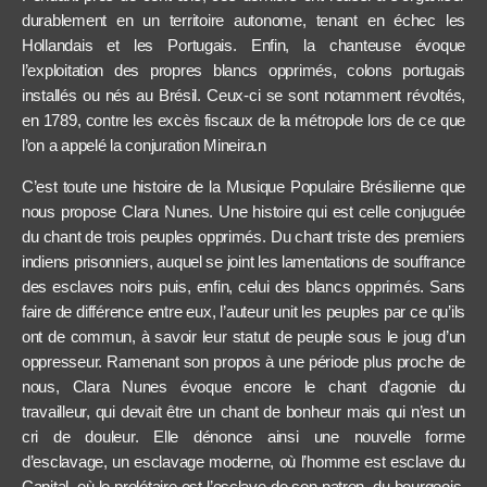
durablement en un territoire autonome, tenant en échec les
Hollandais et les Portugais.
Enfin, la chanteuse évoque
l’exploitation des propres blancs opprimés, colons portugais
installés ou nés au Brésil. Ceux-ci se sont notamment révoltés,
en 1789, contre les excès fiscaux de la métropole lors de ce que
l’on a appelé la conjuration Mineira.
n
C’est toute une histoire de la Musique Populaire Brésilienne que
nous propose Clara Nunes. Une histoire qui est
celle
conjuguée
du chant de trois peuples opprimés. Du chant triste des premiers
indiens prisonniers, auquel se joint les lamentations de souffrance
des esclaves noirs
puis, enfin, celui des blancs opprimés. Sans
faire de différence entre eux, l’auteur unit les peuples par ce qu’ils
ont de commun, à savoir leur statut de peuple sous le joug d’un
oppresseur. Ramenant son propos à une période plus proche de
nous, Clara Nunes évoque encore le chant d’agonie du
travailleur, qui devait être un chant de bonheur mais qui n’est un
cri de douleur. Elle dénonce ainsi une nouvelle forme
d’esclavage, un esclavage moderne, où l’homme est esclave du
Capital, où le prolétaire est l’esclave de son patron, du bourgeois,