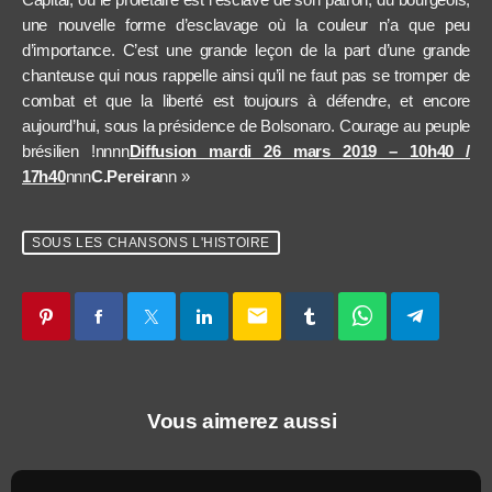
une nouvelle forme d’esclavage où la couleur n’a que peu
d’importance. C’est une grande leçon de la part d’une grande
chanteuse qui nous rappelle ainsi qu’il ne faut pas se tromper de
combat et que la liberté est toujours à défendre, et encore
aujourd’hui, sous la présidence de Bolsonaro. Courage au peuple
brésilien !nnnn
Diffusion mardi 26 mars 2019 – 10h40 /
17h40
nnn
C.Pereira
n
n »
SOUS LES CHANSONS L'HISTOIRE
email
Vous aimerez aussi