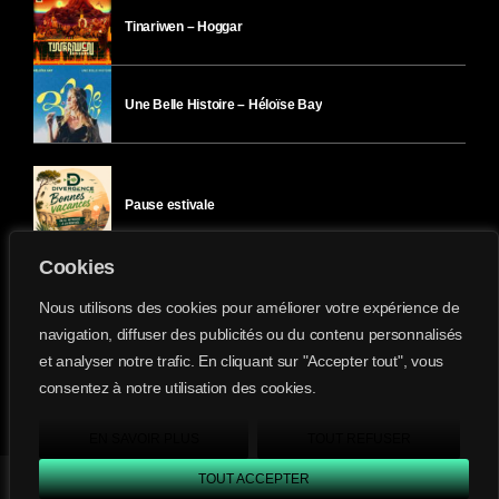
Tinariwen – Hoggar
Une Belle Histoire – Héloïse Bay
Pause estivale
Cookies
Ici l’Ombre – mercredi 29 juillet
Nous utilisons des cookies pour améliorer votre expérience de
navigation, diffuser des publicités ou du contenu personnalisés
et analyser notre trafic. En cliquant sur "Accepter tout", vous
Ici l’Ombre – mardi 28 juillet
consentez à notre utilisation des cookies.
Divergence-FM © 2022 Tous droits réservés.
Confidentialité
&
Mentions Légales
.
EN SAVOIR PLUS
TOUT REFUSER
TOUT ACCEPTER
Divergence FM
play_arrow
keyboard_arrow_right