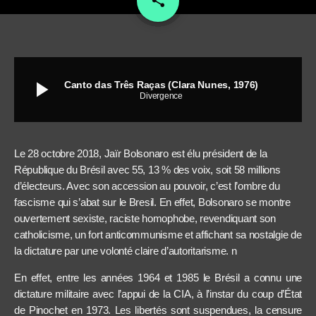
share
2
play_arrow
Canto das Três Raças (Clara Nunes, 1976)
Divergence
Le 28 octobre 2018, Jaïr Bolsonaro est élu président de la
République du Brésil avec 55, 13 % des voix, soit 58 millions
d’électeurs. Avec son accession au pouvoir, c’est l’ombre du
fascisme qui s’abat sur le Bresil. En effet, Bolsonaro se montre
ouvertement sexiste, raciste homophobe, revendiquant son
catholicisme, un fort anticommunisme et affichant sa nostalgie de
la dictature par une volonté claire d’autoritarisme.
n
En effet, entre les années 1964 et 1985 le Brésil a connu une
dictature militaire avec l’appui de la CIA, à l’instar du coup d’État
de Pinochet en 1973.
Les libertés sont suspendues, la censure