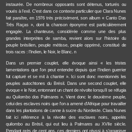
instaurée. De nombreux opposants sont détenus, torturés ou
voués à l’exil. C’est dans ce contexte particulier que Clara Nunes
fait paraître, en 1976 très précisément, son album « Canto Das
Três Raças », dont la chanson éponyme est particulièrement
engagée. La chanteuse, considérée comme une des plus
grandes interprètes de samba, revient alors sur l’histoire du
peuple brésilien, peuple métisse, peuple opprimé, constitué de
trois races : l’Indien, le Noir, le Blanc.
n
Dans un premier couplet, elle évoque ainsi « les tristes
lamentations
que l’on peut entendre depuis que l’Indien guerrier
fut capturé et se mit à chanter ». Ici sont donc mentionnés les
peuples autochtones du Brésil. Dans une second couplet, elle
évoque « le Noir, entonnant un chant de révolte lorsqu’il se réfugia
au Quilombo dos Palmares ». Vient donc le deuxième peuple,
celui des esclaves noirs que l’on a amené d’Afrique pour travailler
dans les plantations de canne à sucre du Nordeste. Clara Nunes
fait ici référence à la révolte des esclaves noirs, appelés
quilombo au Brésil, qui eut lieu à Palmares au XVIIe siècle.
Pendant près de cent ans, ces derniers ont réussi à s’organiser