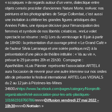
« scopiques » de regards autour d’un verre, dialectique entre
objets censés procéder d’anciennes Nature Morte. nnAvec nos
peintures et les photographies de Serge Collombat, c’est aussi
une invitation à célébrer les grandes figures artistiques des
Années Folles, une époque décisive pour l’émancipation des
femmes et symbole de nos libertés créatrices. »nnLe volet
spectacle se résume : nn1) Lors du vernissage le 8 juin à partir
de 18H30 : la présentation d’un ouvrage primé « Le Grand Café »
de l’auteur Silvia Larranaga et une soirée poétique.nn2) à la
présentation d’une pièce de théâtre intitulée : « Va au vin »,
prévue le 29 juin entre 20h et 21h30. Compagnie :
Aparthéâtre. nLuis Pännier représente l’association ARTEL il
aura l’occasion de revenir pour une autre interview sur nos ondes
afin de présenter le festival international ARTEL-Les VIGNALS
du 2 au 12 juin à Pézènes-les-Mines
34600.n
https://www.facebook.com/pages/category/Nonprofit-
organization/Artel-association-pour-les-arts-plastiques-
101661918760786/
nnnnn
Diffusion vendredi 27 mai 2022 –
10h30
nnnn
O.Nottale
n »