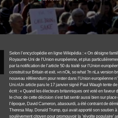
Selon l’encyclopédie en ligne Wikipédia : « On désigne famil
Royaume-Uni de l’Union européenne, et plus particulièremen
par la notification de l’article 50 du traité sur l’Union europé
construit sur Britain et exit. »n nOk, so what ?n nLa version b
nouveau référendum pour rester dans l’Union européenne n’
Uni.nUn article paru le 17 janvier signé Paul Waugh tente de n
écrit : « Quand les électeurs britanniques ont voté en faveur
le choc de cette décision s’est fait sentir aussi bien sur plac
l’époque, David Cameron, abasourdi, a été contraint de démi
Theresa May. Donald Trump, qui avait apporté son soutien à l
soulèvement citoyen pour promouvoir la ’révolte populaire’ am