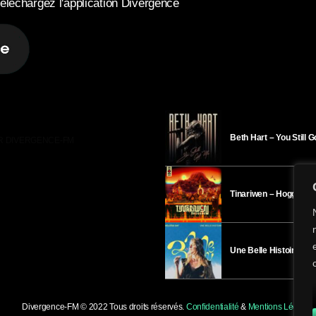
éléchargez l'application Divergence
Beth Hart – You Still 
R DIVERGENCE-FM
Tinariwen – Hoggar
Une Belle Histoire – H
Divergence-FM © 2022 Tous droits réservés.
Confidentialité
&
Mentions Légales
.