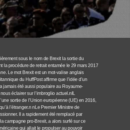
ièrement sous le nom de Brexit la sortie du
t la procédure de retrait entamée le 29 mars 2017
enne. Le mot Brexit est un mot-valise anglais
ritannique du HuffPost affirme que l’idée d’un
a jamais été aussi populaire au Royaume-
ous éclairer sur l’imbroglio actuel.nIL
 d’une sortie de l’Union européenne (UE) en 2016,
e qu’à l’étranger.n nLe Premier Ministre de
ssionner. Il a rapidement été remplacé par
a campagne pro-Brexit, a alors surfé sur ce
éricaine qui allait le propulser au pouvoir