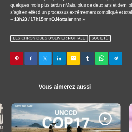
quelques mois plus tard.n nMais, plus de deux ans et demi plus
s’agit en effet d’un processus extrêmement compliqué et t
– 10h20 / 17h15
nnn
O.Nottale
nnnn »
LES CHRONIQUES D'OLIVIER NOTTALE
SOCIÉTÉ
email
Vous aimerez aussi
play_arrow