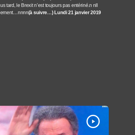
 tard, le Brexit n’est toujours pas entériné.n nIl
otalement…nnnn
(à suivre…) Lundi 21 janvier 2019
play_arrow