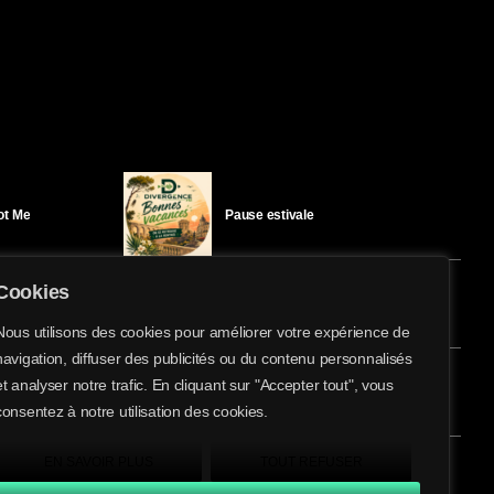
Got Me
Pause estivale
Cookies
Ici l’Ombre – mercredi 29 juillet
Nous utilisons des cookies pour améliorer votre expérience de
navigation, diffuser des publicités ou du contenu personnalisés
share
email
et analyser notre trafic. En cliquant sur "Accepter tout", vous
éloïse Bay
Ici l’Ombre – mardi 28 juillet
consentez à notre utilisation des cookies.
EN SAVOIR PLUS
TOUT REFUSER