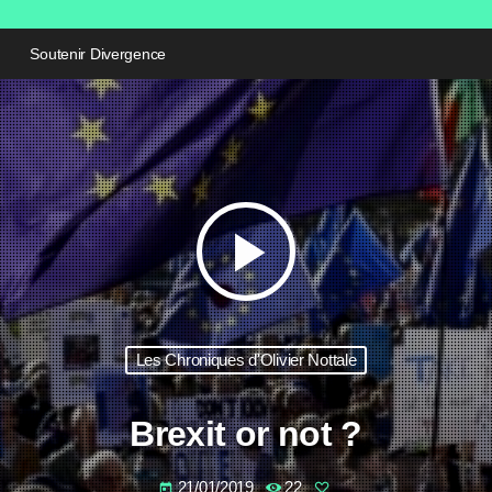
Soutenir Divergence
play_arrow
Les Chroniques d'Olivier Nottale
Brexit or not ?
21/01/2019
22
today