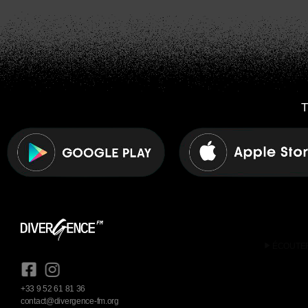
T
play_arrow
ÉCOUTE
+33 9 52 61 81 36
contact@divergence-fm.org