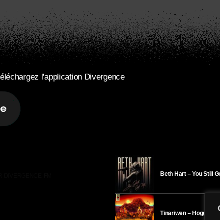
éléchargez l'application Divergence
Beth Hart – You Still 
R DIVERGENCE-FM
Tinariwen – Hoggar