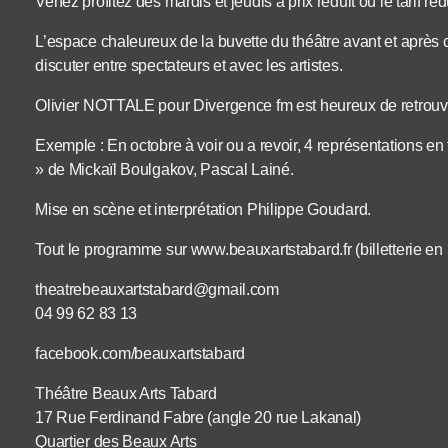
Venez profitez des mardis et jeudis à prix réduit où le tarif réd
L’espace chaleureux de la buvette du théâtre avant et après
discuter entre spectateurs et avec les artistes.
Olivier NOTTALE pour Divergence fm est heureux de retrouver
Exemple : En octobre à voir ou a revoir, 4 représentations e
» de Mickaïl Boulgakov, Pascal Lainé.
Mise en scène et interprétation Philippe Goudard.
Tout le programme sur www.beauxartstabard.fr (billetterie en 
theatrebeauxartstabard@gmail.com
04 99 62 83 13
facebook.com/beauxartstabard
Théâtre Beaux Arts Tabard
17 Rue Ferdinand Fabre (angle 20 rue Lakanal)
Quartier des Beaux Arts