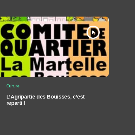
play_arrow
Culture
L’Agripartie des Bouisses, c’est
reparti !