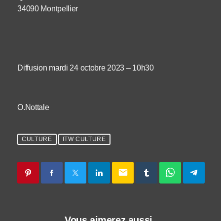
34090 Montpellier
Diffusion mardi 24 octobre 2023 – 10h30
O.Nottale
CULTURE
ITW CULTURE
email
Vous aimerez aussi