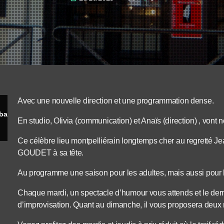
Avec une nouvelle direction et une programmation dense.
Bonne nouvelle ! Le théâtre Beaux-Arts Tabard c'est la réouverture
En studio, Olivia (communication) et Anaïs (direction) , vont n
Ce célèbre lieu montpelliérain longtemps cher au regretté 
GOUDET à sa tête.
Au programme une saison pour les adultes, mais aussi pour l
Chaque mardi, un spectacle d’humour vous attends et le der
d’improvisation. Quant au dimanche, il vous proposera deux 