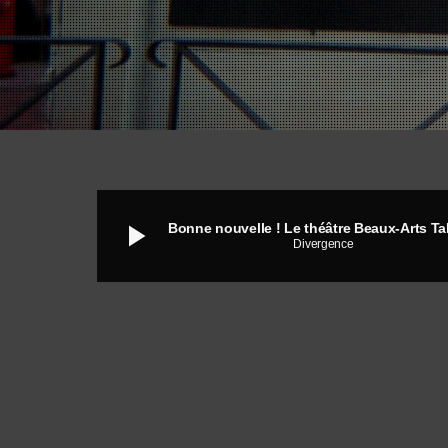
play_arrow
Divergence