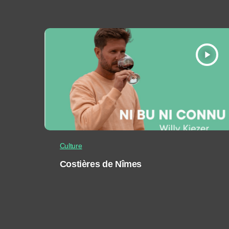
play_arrow
Culture
Costières de Nîmes