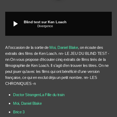
play_arrow
Blind test sur Ken Loach
Divergence
A l’occasion de la sortie de
Moi, Daniel Blake
, on écoute des
extraits des films de Ken Loach. nn- LE JEU DU BLIND TEST -
nn On vous propose d’écouter cinq extraits de films tirés de la
filmographie de Ken Loach. Il s’agit d’en trouver les titres. On ne
peut jouer qu’avec les films qui ont bénéficié d’une version
française, ce qui en exclut déja un petit nombre. nn- LES
CHRONIQUES -n
Doctor Strangen
La Fille du train
Moi, Daniel Blake
Brice 3