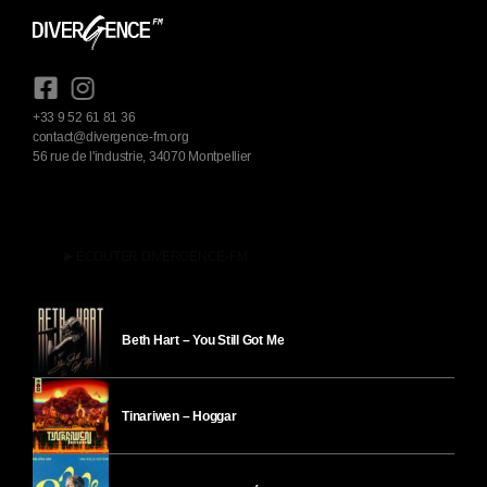
+33 9 52 61 81 36
contact@divergence-fm.org
56 rue de l'industrie, 34070 Montpellier
play_arrow
ÉCOUTER DIVERGENCE-FM
Beth Hart – You Still Got Me
Tinariwen – Hoggar