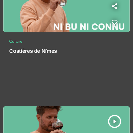
Culture
Costières de Nîmes
play_arrow