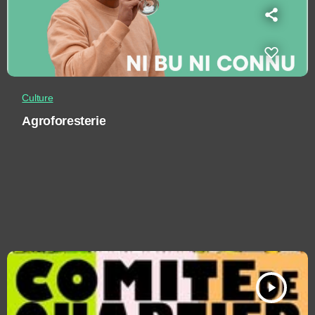
Culture
Agroforesterie
play_arrow