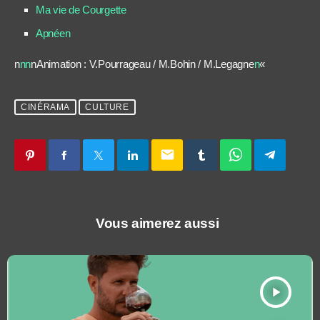
Ma vie de Courgette
Apnéen
n
nn
nAnimation : V.Pourrageau / M.Bohin / M.Legagne
n
«
CINÉRAMA
CULTURE
email
Vous aimerez aussi
play_arrow