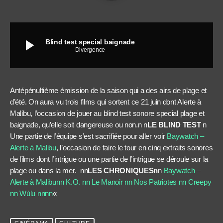
play_arrow
Blind test special baignade
Divergence
Antépénultième émission de la saison qui a des airs de plage et
d’été. On aura vu trois films qui sortent ce 21 juin dont Alerte à
Malibu, l’occasion de jouer au blind test sonore special plage et
baignade, qu’elle soit dangereuse ou non.n n
LE BLIND TEST
n
Une partie de l’équipe s’est sacrifiée pour aller voir
Baywatch –
Alerte à Malibu
, l’occasion de faire le tour en cinq extraits sonores
de films dont l’intrigue ou une partie de l’intrigue se déroule sur la
plage ou dans la mer. nn
LES CHRONIQUESn
n
Baywatch –
Alerte à Malibunn
K.O.
nn
Le Manoir
nn
Nos Patriotes
nn
Creepy
nn
Wùlu
nnnn
«