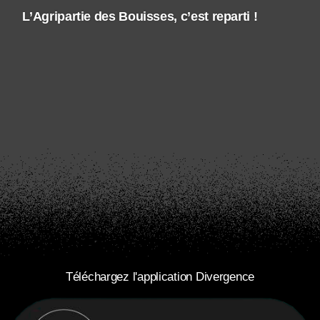
L’Agripartie des Bouisses, c’est reparti !
Téléchargez l'application Divergence