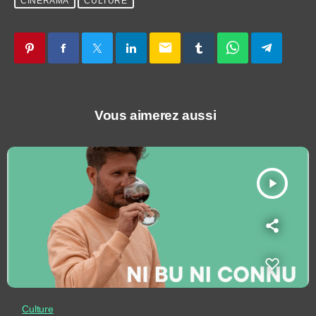
CINÉRAMA
CULTURE
email
Vous aimerez aussi
play_arrow
Culture