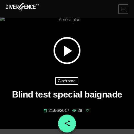
menu
play_arrow
Cinérama
Blind test special baignade
21/06/2017
28
today
share
email