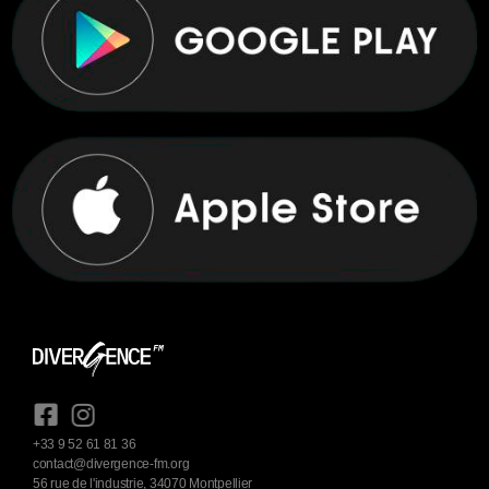
+33 9 52 61 81 36
contact@divergence-fm.org
56 rue de l'industrie, 34070 Montpellier