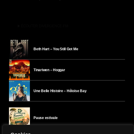
play_arrow
ÉCOUTER DIVERGENCE-FM
Beth Hart – You Still Got Me
Tinariwen – Hoggar
Une Belle Histoire – Héloïse Bay
Pause estivale