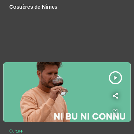
Costières de Nîmes
play_arrow
Culture