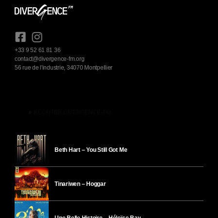
+33 9 52 61 81 36
contact@divergence-fm.org
56 rue de l'industrie, 34070 Montpellier
play_arrow
ÉCOUTER DIVERGENCE-FM
Beth Hart – You Still Got Me
Tinariwen – Hoggar
Une Belle Histoire – Héloïse Bay