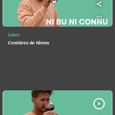
Culture
Costières de Nîmes
play_arrow