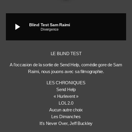
play_arrow
Blind Test Sam Raimi
Divergence
LE BLIND TEST
A l’occasion de la sortie de Send Help, comédie gore de Sam
Raimi, nous jouons avec sa filmographie.
LES CHRONIQUES
Send Help
« Hurlevent »
LOL 2.0
Aucun autre choix
Les Dimanches
It’s Never Over, Jeff Buckley