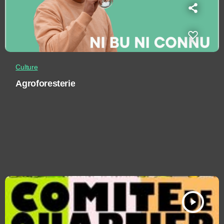
Culture
Agroforesterie
play_arrow