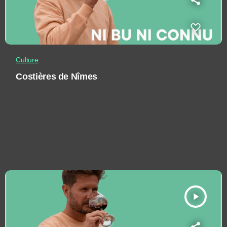
Culture
Costières de Nîmes
play_arrow