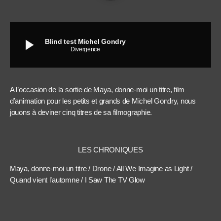
play_arrow
Blind test Michel Gondry
Divergence
A l’occasion de la sortie de Maya, donne-moi un titre, film
d’animation pour les petits et grands de Michel Gondry, nous
jouons à deviner cinq titres de sa filmographie.
LES CHRONIQUES
Maya, donne-moi un titre / Drone / All We Imagine as Light /
Quand vient l’automne / I Saw The TV Glow