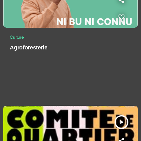
Culture
Agroforesterie
play_arrow