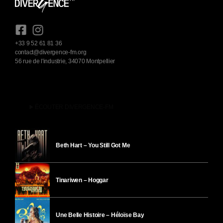
+33 9 52 61 81 36
contact@divergence-fm.org
56 rue de l'industrie, 34070 Montpellier
play_arrow
ÉCOUTER DIVERGENCE-FM
Beth Hart – You Still Got Me
Tinariwen – Hoggar
Une Belle Histoire – Héloïse Bay