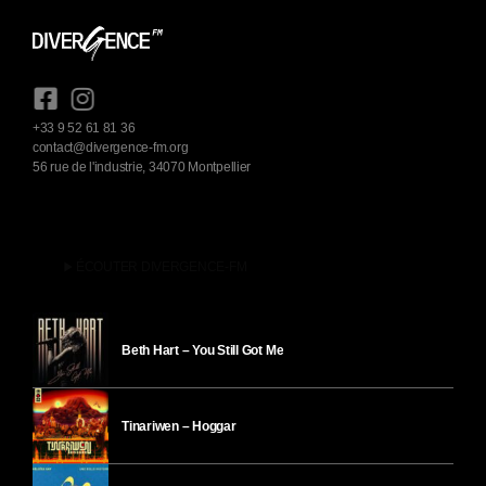
+33 9 52 61 81 36
contact@divergence-fm.org
56 rue de l'industrie, 34070 Montpellier
play_arrow
ÉCOUTER DIVERGENCE-FM
Beth Hart – You Still Got Me
Tinariwen – Hoggar