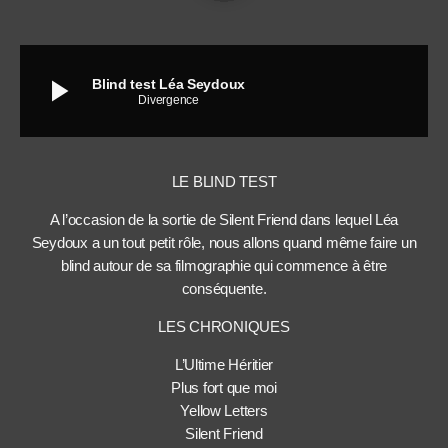
play_arrow
Blind test Léa Seydoux
Divergence
LE BLIND TEST
A l’occasion de la sortie de Silent Friend dans lequel Léa
Seydoux a un tout petit rôle, nous allons quand même faire un
blind autour de sa filmographie qui commence à être
conséquente.
LES CHRONIQUES
L’Ultime Héritier
Plus fort que moi
Yellow Letters
Silent Friend