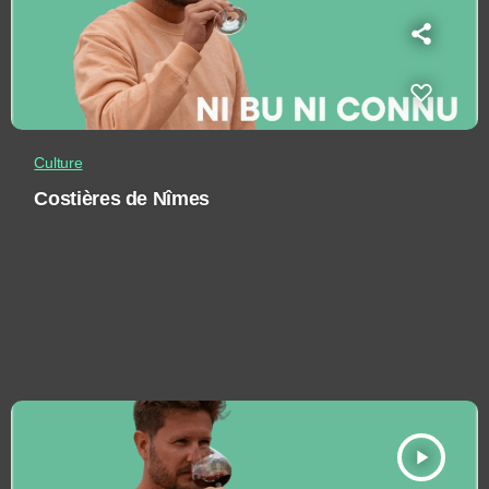
Culture
Costières de Nîmes
play_arrow