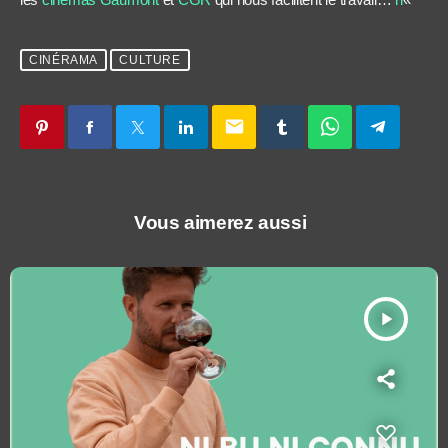
CINÉRAMA
CULTURE
email
Vous aimerez aussi
play_arrow