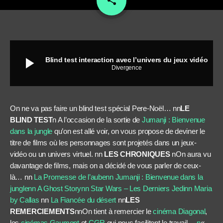
share
play_arrow
Blind test interaction avec l’univers du jeux vidéo
Divergence
On ne va pas faire un blind test spécial Pere-Noël… nn
LE
BLIND TEST
n A l’occasion de la sortie de
Jumanji : Bienvenue
dans la jungle
qu’on est allé voir, on vous propose de deviner le
titre de films où les personnages sont projetés dans un jeux-
vidéo ou un univers virtuel. nn
LES CHRONIQUES
nOn aura vu
davantage de films, mais on a décidé de vous parler de ceux-
là… nn
La Promesse de l’aubenn
Jumanji : Bienvenue dans la
junglenn
A Ghost Storynn
Star Wars – Les Derniers Jedinn
Maria
by Callas
nn
La Fiancée du désert
nn
LES
REMERCIEMENTS
nnOn tient à remercier le
cinéma Diagonal
,
les
cinémas Gaumont
et
CGR
qui nous facilitent le travail…
n
«