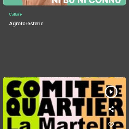
Culture
Agroforesterie
play_arrow