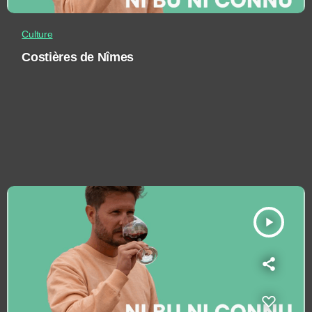
Culture
Costières de Nîmes
play_arrow