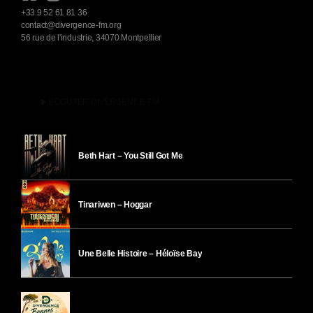
+33 9 52 61 81 36
contact@divergence-fm.org
56 rue de l'industrie, 34070 Montpellier
play_arrow
ÉCOUTER DIVERGENCE-FM
Beth Hart – You Still Got Me
Tinariwen – Hoggar
Une Belle Histoire – Héloïse Bay