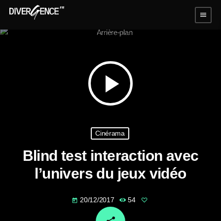
menu
play_arrow
Cinérama
Blind test interaction avec
l’univers du jeux vidéo
20/12/2017
54
today
email