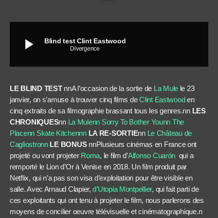
play_arrow
Blind test Clint Eastwood
Divergence
LE BLIND TEST
nnA l’occasion de la sortie de
La Mule
le 23
janvier, on s’amuse à trouver cinq films de
Clint Eastwood
en
cinq extraits de sa filmographie brassant tous les genres.nn
LES
CHRONIQUES
nn
La Mulenn
Sorry To Bother Younn
The
Placenn
Skate Kitchennn
LA RE-SORTIE
nn
Le Château de
Cagliostronn
LE BONUS
nnPlusieurs cinémas en France ont
projeté ou vont projeter
Roma
, le film d’
Alfonso Cuarón
qui a
remporté le Lion d’Or à Venise en 2018. Un film produit par
Netflix, qui n’a pas son visa d’exploitation pour être visible en
salle. Avec Arnaud Clapier,
d’Utopia Montpellier
, qui fait parti de
ces exploitants qui ont tenu à projeter le film, nous parlerons des
moyens de concilier oeuvre télévisuelle et cinématographique.n