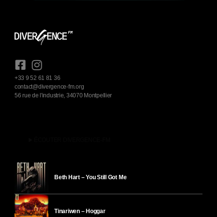
+33 9 52 61 81 36
contact@divergence-fm.org
56 rue de l'industrie, 34070 Montpellier
play_arrow
ÉCOUTER DIVERGENCE-FM
Beth Hart – You Still Got Me
Tinariwen – Hoggar