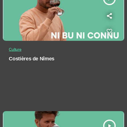
Culture
Costières de Nîmes
play_arrow