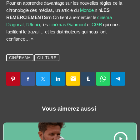
Pour en apprendre davantage sur les nouvelles règles de la
chronologie des médias, un article du
Monde
.n n
LES
REMERCIEMENTS
nn On tient à remercier le
cinéma
Diagonal
,
l’Utopia
, les
cinémas Gaumont
et
CGR
qui nous
facilitent le travail… et les distributeurs qui nous font
confiance… »
CINÉRAMA
CULTURE
email
Vous aimerez aussi
play_arrow