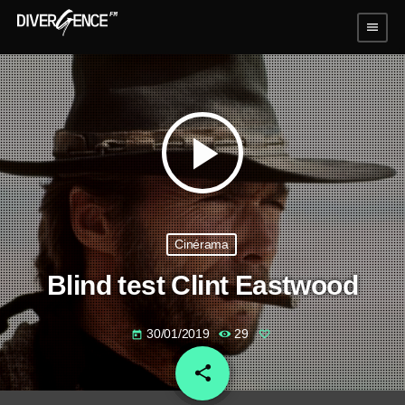
menu
play_arrow
Cinérama
Blind test Clint Eastwood
30/01/2019
29
today
share
email