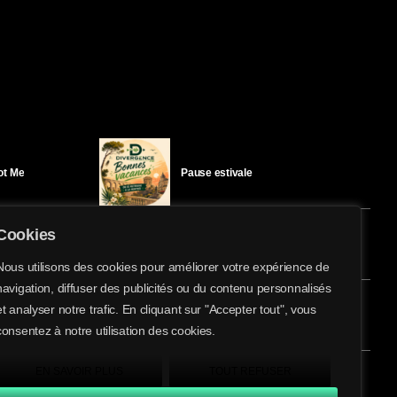
Got Me
Pause estivale
Cookies
Ici l’Ombre – mercredi 29 juillet
Nous utilisons des cookies pour améliorer votre expérience de
navigation, diffuser des publicités ou du contenu personnalisés
share
email
et analyser notre trafic. En cliquant sur "Accepter tout", vous
4
éloïse Bay
Ici l’Ombre – mardi 28 juillet
consentez à notre utilisation des cookies.
EN SAVOIR PLUS
TOUT REFUSER