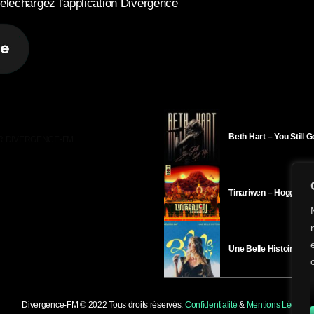
éléchargez l'application Divergence
Beth Hart – You Still 
R DIVERGENCE-FM
Tinariwen – Hoggar
Une Belle Histoire – H
Divergence-FM © 2022 Tous droits réservés.
Confidentialité
&
Mentions Légales
.