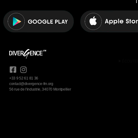
T
play_arrow
ÉCOUTE
+33 9 52 61 81 36
contact@divergence-fm.org
56 rue de l'industrie, 34070 Montpellier