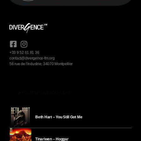
+33 9 52 61 81 36
contact@divergence-fm.org
56 rue de l'industrie, 34070 Montpellier
play_arrow
ÉCOUTER DIVERGENCE-FM
Beth Hart – You Still Got Me
Tinariwen – Hoggar