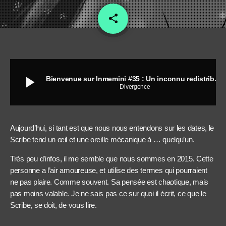
share
email
4
play_arrow
Bienvenue sur Inmemini #35 : Un inconnu redistribué et amoureux
Divergence
Aujourd’hui, si tant est que nous nous entendons sur les dates, le
Scribe tend un œil et une oreille mécanique à … quelqu’un.
Très peu d’infos, il me semble que nous sommes en 2015. Cette
personne a l’air amoureuse, et utilise des termes qui pourraient
ne pas plaire. Comme souvent. Sa pensée est chaotique, mais
pas moins valable. Je ne sais pas ce sur quoi il écrit, ce que le
Scribe, se doit, de vous lire.