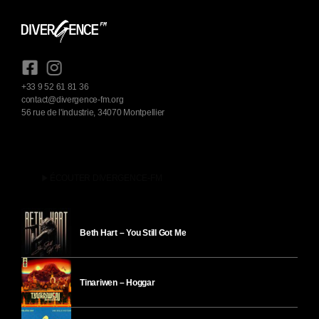
+33 9 52 61 81 36
contact@divergence-fm.org
56 rue de l'industrie, 34070 Montpellier
play_arrow
ÉCOUTER DIVERGENCE-FM
Beth Hart – You Still Got Me
Tinariwen – Hoggar