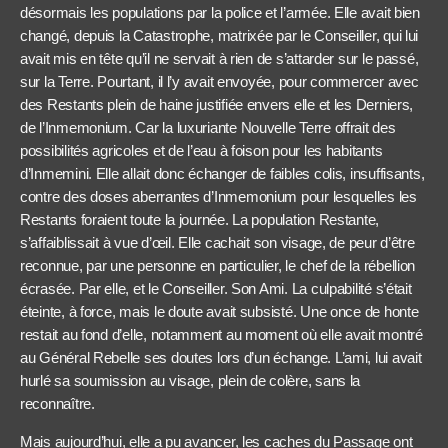
désormais les populations par la police et l’armée. Elle avait bien
changé, depuis la Catastrophe, matrixée par le Conseiller, qui lui
avait mis en tête qu’il ne servait à rien de s’attarder sur le passé,
sur la Terre. Pourtant, il l’y avait envoyée, pour commercer avec
des Restants plein de haine justifiée envers elle et les Derniers,
de l’Inmemonium. Car la luxuriante Nouvelle Terre offrait des
possibilités agricoles et de l’eau à foison pour les habitants
d’Inmemini. Elle allait donc échanger de faibles colis, insuffisants,
contre des doses aberrantes d’Inmemonium pour lesquelles les
Restants foraient toute la journée. La population Restante,
s’affaiblissait à vue d’œil. Elle cachait son visage, de peur d’être
reconnue, par une personne en particulier, le chef de la rébellion
écrasée. Par elle, et le Conseiller. Son Ami. La culpabilité s’était
éteinte, à force, mais le doute avait subsisté. Une once de honte
restait au fond d’elle, notamment au moment où elle avait montré
au Général Rebelle ses doutes lors d’un échange. L’ami, lui avait
hurlé sa soumission au visage, plein de colère, sans la
reconnaître.
Mais aujourd’hui, elle a pu avancer, les caches du Passage ont