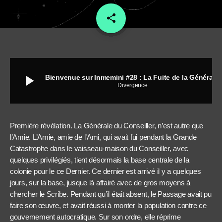
share
email
6
play_arrow
Bienvenue sur Inmemini #28 : La Fuite de la Générale et Rose
Divergence
Première révélation. La Générale du Conseiller, n’est autre que
l’Amie. L’Amie, amie de l’Ami, qui avait fui pendant la Grande
Catastrophe dans le vaisseau-maison du Conseiller, avec
quelques privilégiés, tient désormais la base centrale de la
colonie pour le ce Dernier. Ce dernier est arrivé il y a quelques
jours, sur la base, jusque là affairé avec de gros moyens à
chercher le Scribe. Pendant qu’il était absent, le Passage avait pu
faire son œuvre, et avait réussi à monter la population contre ce
gouvernement autocratique. Sur son ordre, elle réprime