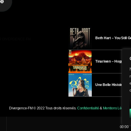
Beth Hart – You Still 
R DIVERGENCE-FM
Tinariwen – Hoggar
Une Belle Histoire – H
Divergence-FM © 2022 Tous droits réservés.
Confidentialité
&
Mentions Légales
.
00:00