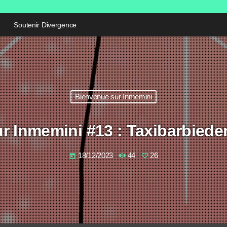
Soutenir Divergence
Bienvenue sur Inmemini
r Inmemini #13 : Taxibarbiede
18/12/2023
44
26
today