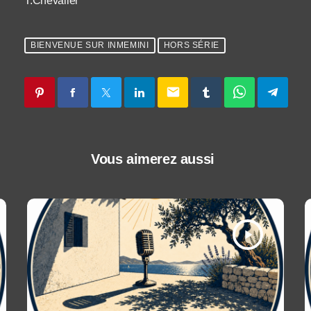
T.Chevalier
BIENVENUE SUR INMEMINI
HORS SÉRIE
email
Vous aimerez aussi
play_arrow