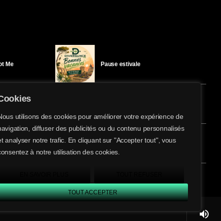
Got Me
Pause estivale
Cookies
Ici l’Ombre – mercredi 29 juillet
Nous utilisons des cookies pour améliorer votre expérience de
navigation, diffuser des publicités ou du contenu personnalisés
share
email
et analyser notre trafic. En cliquant sur "Accepter tout", vous
26
éloïse Bay
Ici l’Ombre – mardi 28 juillet
consentez à notre utilisation des cookies.
EN SAVOIR PLUS
TOUT REFUSER
TOUT ACCEPTER
volume_up