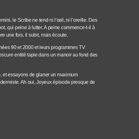
i, le Scribe ne tend ni l’œil, ni l’oreille. Des
t, qui peine à lutter. A peine commence-t-il à
e une fois, il subit, mais écoute.
nées 90 et 2000 et leurs programmes TV
obscure entité tapie dans un manoir au fond des
e, et essayons de glaner un maximum
iedermiste. Ah oui, Joyeux épisode presque de