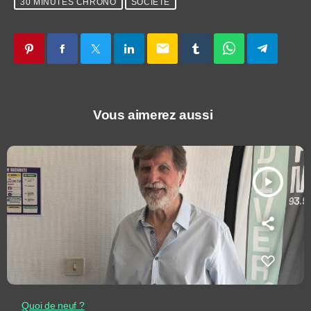
30 MINUTES CHRONO
SOCIÉTÉ
email
Vous aimerez aussi
play_arrow
Quoi de neuf ?