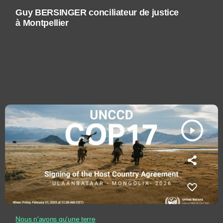
Guy BERSINGER conciliateur de justice
à Montpellier
play_arrow
Nous n'avons qu'une terre