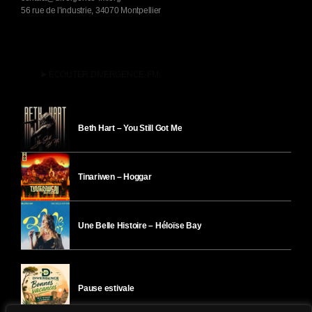
56 rue de l'industrie, 34070 Montpellier
play_arrow
ÉCOUTER DIVERGENCE-FM
Beth Hart – You Still Got Me
Tinariwen – Hoggar
Une Belle Histoire – Héloïse Bay
Pause estivale