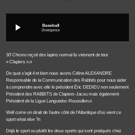
play_arrow
Baseball
Divergence
30’ Chrono reçoit des lapins normal ils viennent de leur
« Clapiers ».n
De quoi s’agit-il et bien nous avons Céline ALEXANDRE
Responsable de la Communication des Rabbits pour nous aider
à comprendre avec elle le président Éric DEDIEU non seulement
Président des RABBITS de Clapiers-Jacou mais également
Président de la Ligue Languedoc-Roussillon.n
Well come on dirait de l’autre côté de l’Atlantique d’où vient ce
sport what else ?n
Déjà le sport ou plutôt les deux sports qui sont pratiqués chez